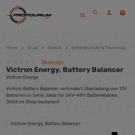
Zum Hauptinhalt springen
Waren
Home
Shop
Elektrik
Batterieschutz & Trennrelais
Bewerten
Victron Energy, Battery Balancer
Durchschnittliche Bewertung von 0 von 5 Sternen
Victron Energy
Victron Battery Balancer verhindert Überladung von 12V
Batterien in Serie. Ideal für 24V–48V Batteriebänke.
Jetzt im Shop bestellen!
Bildergalerie überspringen