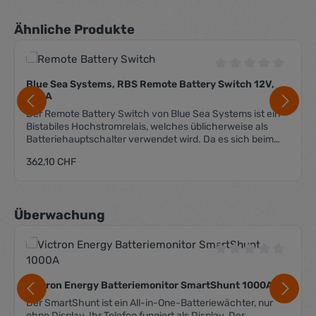
Produktgalerie überspringen
Ähnliche Produkte
Durchschnittliche 
Blue Sea Systems, RBS Remote Battery Switch 12V,
500A
Der Remote Battery Switch von Blue Sea Systems ist ein
Bistabiles Hochstromrelais, welches üblicherweise als
Batteriehauptschalter verwendet wird. Da es sich beim
RBS um ein Bistabiles Relais handelt, hat es den Vorteil,
Regulärer Preis:
362,10 CHF
dass es im Ruhezustand (egal ob ein- oder ausgeschaltet)
keinen Strom verbraucht. Lediglich für den Schaltvorgang
wird Strom benötigt. Lieferung in Einzelverpackung
inklusive dem dafür benötigten Fernschalter.
Produktgalerie überspringen
Überwachung
Steuerspannung 12 VDC max. Dauerbelastung 500 A
Kurzzeitbelastung 700 A (5 min.) max. Belastung 1450 A
(30sec.) max. Schaltspannung 64 VDC Anz. Anschlüsse
(Last) 2 Polzahl 1 Schalterstellungen OFF-ON Anschlüsse
Durchschnittliche 
M10 Stehbolzen LxBxH 139x96x52 mm Gewicht 0.92 kg
Victron Energy Batteriemonitor SmartShunt 1000A
Der SmartShunt ist ein All-in-One-Batteriewächter, nur
ohne Display. Ihr Telefon fungiert als Display. Der