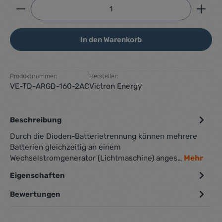
Produkt Anzahl: Gib den gewünschten Wert ein ode
In den Warenkorb
Produktnummer:
Hersteller:
VE-TD-ARGD-160-2AC
Victron Energy
Beschreibung
Durch die Dioden-Batterietrennung können mehrere
Batterien gleichzeitig an einem
Wechselstromgenerator (Lichtmaschine) anges…
Mehr
Eigenschaften
Bewertungen