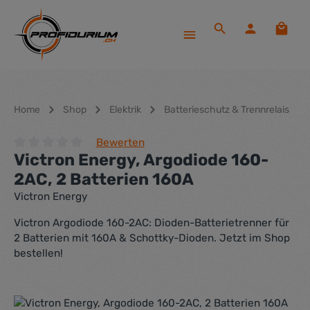
Zum Hauptinhalt springen
Waren
Home
Shop
Elektrik
Batterieschutz & Trennrelais
Bewerten
Victron Energy, Argodiode 160-
Durchschnittliche Bewertung von 0 von 5 Sternen
2AC, 2 Batterien 160A
Victron Energy
Victron Argodiode 160-2AC: Dioden-Batterietrenner für
2 Batterien mit 160A & Schottky-Dioden. Jetzt im Shop
bestellen!
Bildergalerie überspringen