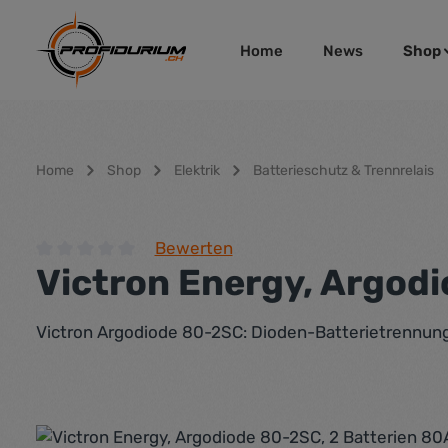
um Hauptinhalt springen
Zur Hauptnavigation springen
Home
News
Shop
Home
Shop
Elektrik
Batterieschutz & Trennrelais
Bewerten
Victron Energy, Argodi
Durchschnittliche Bewertung von 0 von 5 Sternen
Victron Argodiode 80-2SC: Dioden-Batterietrennung 
Bildergalerie überspringen