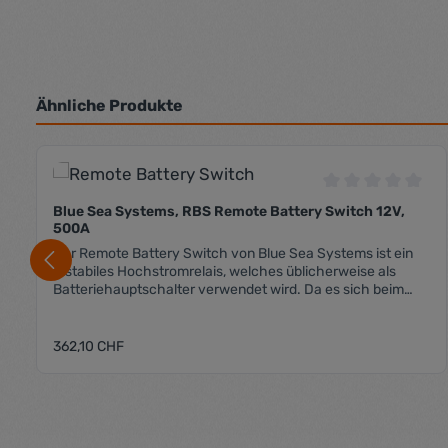
Ähnliche Produkte
Produktgalerie überspringen
Durchschnittli
Blue Sea Systems, RBS Remote Battery Switch 12V,
500A
Der Remote Battery Switch von Blue Sea Systems ist ein
Bistabiles Hochstromrelais, welches üblicherweise als
Batteriehauptschalter verwendet wird. Da es sich beim
RBS um ein Bistabiles Relais handelt, hat es den Vorteil,
dass es im Ruhezustand (egal ob ein- oder ausgeschaltet)
keinen Strom verbraucht. Lediglich für den Schaltvorgang
Regulärer Preis:
362,10 CHF
wird Strom benötigt. Lieferung in Einzelverpackung
inklusive dem dafür benötigten Fernschalter.
Steuerspannung 12 VDC max. Dauerbelastung 500 A
Kurzzeitbelastung 700 A (5 min.) max. Belastung 1450 A
Produkt Anzahl: Gib den gewü
(30sec.) max. Schaltspannung 64 VDC Anz. Anschlüsse