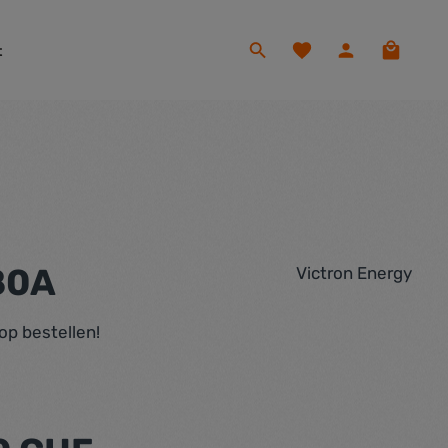
Du hast 0 Produkte auf
Warenko
t
80A
Victron Energy
op bestellen!
eis: