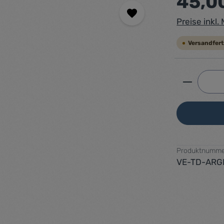
45,0
Preise inkl
Versandferti
Produkt 
Produktnumme
VE-TD-ARG