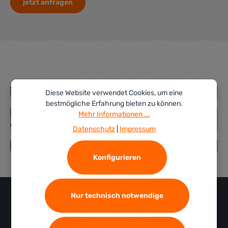
jetzt anfragen
Reisefahrzeug-Elektrik
Reisefahrzeug-Elektrik
Diese Website verwendet Cookies, um eine
bestmögliche Erfahrung bieten zu können.
Werkstatt-Dienstleistungen
Werkstatt-Dienstleistungen
Mehr Informationen ...
Ausrüstung und Zubehör für
Datenschutz
|
Impressum
Fahrzeugreisen.
Ausrüstung und Zubehör für Fahrzeugreisen.zum Shop
Konfigurieren
zum Shop
Nur technisch notwendige