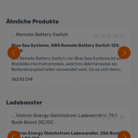
Produktgalerie überspringen
Ähnliche Produkte
Durchschnittliche 
Blue Sea Systems, RBS Remote Battery Switch 12V,
500A
Der Remote Battery Switch von Blue Sea Systems ist ein
Bistabiles Hochstromrelais, welches üblicherweise als
Batteriehauptschalter verwendet wird. Da es sich beim
RBS um ein Bistabiles Relais handelt, hat es den Vorteil,
Regulärer Preis:
362,10 CHF
dass es im Ruhezustand (egal ob ein- oder ausgeschaltet)
keinen Strom verbraucht. Lediglich für den Schaltvorgang
wird Strom benötigt. Lieferung in Einzelverpackung
inklusive dem dafür benötigten Fernschalter.
Produktgalerie überspringen
Ladebooster
Steuerspannung 12 VDC max. Dauerbelastung 500 A
Kurzzeitbelastung 700 A (5 min.) max. Belastung 1450 A
(30sec.) max. Schaltspannung 64 VDC Anz. Anschlüsse
(Last) 2 Polzahl 1 Schalterstellungen OFF-ON Anschlüsse
Durchschnittliche 
M10 Stehbolzen LxBxH 139x96x52 mm Gewicht 0.92 kg
Victron Energy Gleichstrom Ladewandler, 25A Buck-