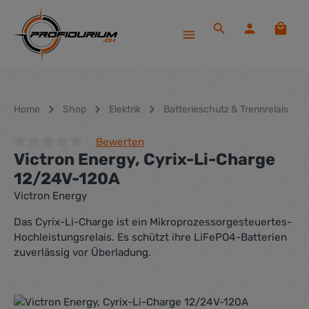
Zum Hauptinhalt springen
Waren
Home
Shop
Elektrik
Batterieschutz & Trennrelais
Bewerten
Victron Energy, Cyrix-Li-Charge
Durchschnittliche Bewertung von 0 von 5 Sternen
12/24V-120A
Victron Energy
Das Cyrix-Li-Charge ist ein Mikroprozessorgesteuertes-
Hochleistungsrelais. Es schützt ihre LiFePO4-Batterien
zuverlässig vor Überladung.
Bildergalerie überspringen