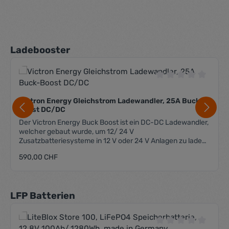
Produktgalerie überspringen
Ladebooster
Durchschnittliche 
Victron Energy Gleichstrom Ladewandler, 25A Buck-
Boost DC/DC
Der Victron Energy Buck Boost ist ein DC-DC Ladewandler,
welcher gebaut wurde, um 12/ 24 V
Zusatzbatteriesysteme in 12 V oder 24 V Anlagen zu laden.
Er eliminiert alle Spannungsspitzen, wie sie bei modernen
Regulärer Preis:
590,00 CHF
geregelten Generatoren vorkommen können. Moderne
Generatoren/ Lichtmaschinen in Fahrzeugen der
Emissionsklasse Euro 5 oder 6 liefern nicht immer die
optimale Ladespannung, und D+ Simulatoren sowie
Produktgalerie überspringen
LFP Batterien
Ladewandler mit D+ Erkennung funktionieren schlecht
oder gar nicht. Der Buck Boost erkennt über die
Ladespannung, ob der Motor bzw. der Generator "läuft" und
schaltet somit erst ein, wenn Strom produziert wird. Dies