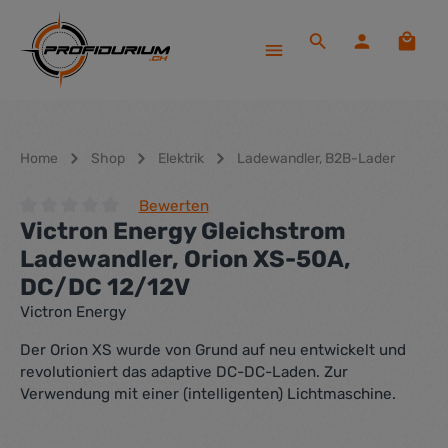
Zum Hauptinhalt springen
Waren
Home
Shop
Elektrik
Ladewandler, B2B-Lader
Bewerten
Victron Energy Gleichstrom
Durchschnittliche Bewertung von 0 von 5 Sternen
Ladewandler, Orion XS-50A,
DC/DC 12/12V
Victron Energy
Der Orion XS wurde von Grund auf neu entwickelt und
revolutioniert das adaptive DC-DC-Laden. Zur
Verwendung mit einer (intelligenten) Lichtmaschine.