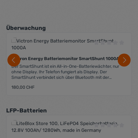
Produktgalerie überspringen
Überwachung
Durchschnittliche 
Victron Energy Batteriemonitor SmartShunt 1000A
Der SmartShunt ist ein All-in-One-Batteriewächter, nur
ohne Display. Ihr Telefon fungiert als Display. Der
SmartShunt verbindet sich über Bluetooth mit der
VictronConnect App auf Ihrem Telefon (oder Tablet) und
Regulärer Preis:
180,00 CHF
Sie können alle überwachten Batterieparameter, wie
Ladezustand, Restlaufzeit, Verlaufsinformationen und
vieles mehr bequem auslesen. Alternativ kann der
SmartShunt via VE.Direct an ein GX-Gerät angeschlossen
Produktgalerie überspringen
LFP-Batterien
werden. Der Smart Shunt hat 2 Spannungseingänge,
welche für folgende Funktionen genutzt werden können:
Spannungsmessung der Zusatzbatterie sowie der Starter-
Batterie Mittelpunktspannung der Batteriebank
Durchschnittliche 
Temperaturüberwachung mittels entsprechendem