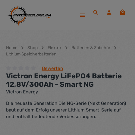
Zum Hauptinhalt springen
Waren
Home
Shop
Elektrik
Batterien & Zubehör
Lithium Speicherbatterien
Bewerten
Victron Energy LiFePO4 Batterie
Durchschnittliche Bewertung von 0 von 5 Sternen
12,8V/300Ah - Smart NG
Victron Energy
Die neueste Generation Die NG-Serie (Next Generation)
baut auf dem Erfolg unserer Lithium Smart-Serie auf
und enthält bedeutende Verbesserungen.