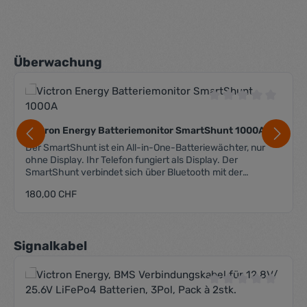
Produktgalerie überspringen
Überwachung
Durchschnittliche 
Victron Energy Batteriemonitor SmartShunt 1000A
Der SmartShunt ist ein All-in-One-Batteriewächter, nur
ohne Display. Ihr Telefon fungiert als Display. Der
SmartShunt verbindet sich über Bluetooth mit der
VictronConnect App auf Ihrem Telefon (oder Tablet) und
Regulärer Preis:
180,00 CHF
Sie können alle überwachten Batterieparameter, wie
Ladezustand, Restlaufzeit, Verlaufsinformationen und
vieles mehr bequem auslesen. Alternativ kann der
SmartShunt via VE.Direct an ein GX-Gerät angeschlossen
Produktgalerie überspringen
Signalkabel
werden. Der Smart Shunt hat 2 Spannungseingänge,
welche für folgende Funktionen genutzt werden können:
Spannungsmessung der Zusatzbatterie sowie der Starter-
Batterie Mittelpunktspannung der Batteriebank
Durchschnittliche 
Temperaturüberwachung mittels entsprechendem