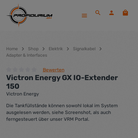
Zum Hauptinhalt springen
Waren
Home
Shop
Elektrik
Signalkabel
Adapter & Interfaces
Bewerten
Victron Energy GX IO-Extender
Durchschnittliche Bewertung von 0 von 5 Sternen
150
Victron Energy
Die Tankfüllstände können sowohl lokal im System
ausgelesen werden, siehe Screenshot, als auch
ferngesteuert über unser VRM Portal.