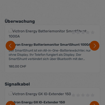
Produktgalerie überspringen
Überwachung
Durchschnittliche 
Victron Energy Batteriemonitor SmartShunt 1000A
Der SmartShunt ist ein All-in-One-Batteriewächter, nur
ohne Display. Ihr Telefon fungiert als Display. Der
SmartShunt verbindet sich über Bluetooth mit der
VictronConnect App auf Ihrem Telefon (oder Tablet) und
Regulärer Preis:
180,00 CHF
Sie können alle überwachten Batterieparameter, wie
Ladezustand, Restlaufzeit, Verlaufsinformationen und
vieles mehr bequem auslesen. Alternativ kann der
SmartShunt via VE.Direct an ein GX-Gerät angeschlossen
Produktgalerie überspringen
Signalkabel
werden. Der Smart Shunt hat 2 Spannungseingänge,
welche für folgende Funktionen genutzt werden können:
Spannungsmessung der Zusatzbatterie sowie der Starter-
Batterie Mittelpunktspannung der Batteriebank
Durchschnittliche 
Temperaturüberwachung mittels entsprechendem
Victron Energy GX IO-Extender 150