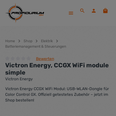
Zum Hauptinhalt springen
Waren
Home
Shop
Elektrik
Batteriemanagement & Steuerungen
Bewerten
Victron Energy, CCGX WiFi module
Durchschnittliche Bewertung von 0 von 5 Sternen
simple
Victron Energy
Victron Energy CCGX WiFi Modul: USB-WLAN-Dongle für
Color Control GX. Offiziell getestetes Zubehör – jetzt im
Shop bestellen!