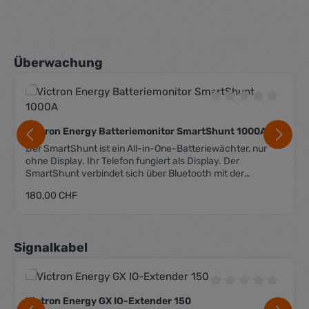
Produktgalerie überspringen
Überwachung
Durchschnittliche 
Victron Energy Batteriemonitor SmartShunt 1000A
Der SmartShunt ist ein All-in-One-Batteriewächter, nur
ohne Display. Ihr Telefon fungiert als Display. Der
SmartShunt verbindet sich über Bluetooth mit der
VictronConnect App auf Ihrem Telefon (oder Tablet) und
Regulärer Preis:
180,00 CHF
Sie können alle überwachten Batterieparameter, wie
Ladezustand, Restlaufzeit, Verlaufsinformationen und
vieles mehr bequem auslesen. Alternativ kann der
SmartShunt via VE.Direct an ein GX-Gerät angeschlossen
Produktgalerie überspringen
Signalkabel
werden. Der Smart Shunt hat 2 Spannungseingänge,
welche für folgende Funktionen genutzt werden können:
Spannungsmessung der Zusatzbatterie sowie der Starter-
Batterie Mittelpunktspannung der Batteriebank
Durchschnittliche 
Temperaturüberwachung mittels entsprechendem
Victron Energy GX IO-Extender 150