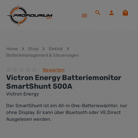
Zum Hauptinhalt springen
Waren
Home
Shop
Elektrik
Batteriemanagement & Steuerungen
Bewerten
Victron Energy Batteriemonitor
Durchschnittliche Bewertung von 0 von 5 Sternen
SmartShunt 500A
Victron Energy
Der SmartShunt ist ein All-in One-Batteriewächter, nur
ohne Display. Er kann über Bluetooth oder VE.Direct
Ausgelesen werden.