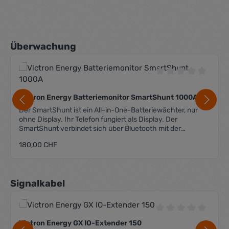
Produktgalerie überspringen
Überwachung
Durchschnittliche 
Victron Energy Batteriemonitor SmartShunt 1000A
Der SmartShunt ist ein All-in-One-Batteriewächter, nur
ohne Display. Ihr Telefon fungiert als Display. Der
SmartShunt verbindet sich über Bluetooth mit der
VictronConnect App auf Ihrem Telefon (oder Tablet) und
Regulärer Preis:
180,00 CHF
Sie können alle überwachten Batterieparameter, wie
Ladezustand, Restlaufzeit, Verlaufsinformationen und
vieles mehr bequem auslesen. Alternativ kann der
SmartShunt via VE.Direct an ein GX-Gerät angeschlossen
Produktgalerie überspringen
Signalkabel
werden. Der Smart Shunt hat 2 Spannungseingänge,
welche für folgende Funktionen genutzt werden können:
Spannungsmessung der Zusatzbatterie sowie der Starter-
Batterie Mittelpunktspannung der Batteriebank
Durchschnittliche 
Temperaturüberwachung mittels entsprechendem
Victron Energy GX IO-Extender 150