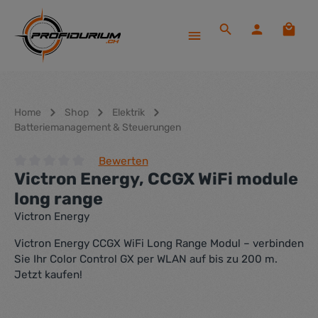
Zum Hauptinhalt springen
Waren
Home
Shop
Elektrik
Batteriemanagement & Steuerungen
Bewerten
Victron Energy, CCGX WiFi module
Durchschnittliche Bewertung von 0 von 5 Sternen
long range
Victron Energy
Victron Energy CCGX WiFi Long Range Modul – verbinden
Sie Ihr Color Control GX per WLAN auf bis zu 200 m.
Jetzt kaufen!