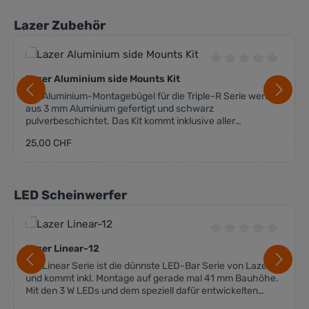
Produktgalerie überspringen
Lazer Zubehör
Durchschnittliche 
Lazer Aluminium side Mounts Kit
Die Aluminium-Montagebügel für die Triple-R Serie werden
aus 3 mm Aluminium gefertigt und schwarz
pulverbeschichtet. Das Kit kommt inklusive aller
benötigten A2-Edelstahl Schrauben.
Regulärer Preis:
25,00 CHF
Produktgalerie überspringen
LED Scheinwerfer
Durchschnittliche 
Lazer Linear-12
Die Linear Serie ist die dünnste LED-Bar Serie von Lazer
und kommt inkl. Montage auf gerade mal 41 mm Bauhöhe.
Mit den 3 W LEDs und dem speziell dafür entwickelten
Reflektor ist diese LED-Bar nicht nur klein und ästhetisch,