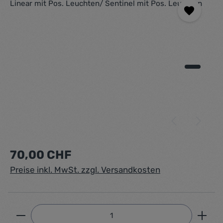
Regulärer Preis:
70,00 CHF
Preise inkl. MwSt. zzgl. Versandkosten
Produkt Anzahl: Gib den gewünschten Wert ein ode