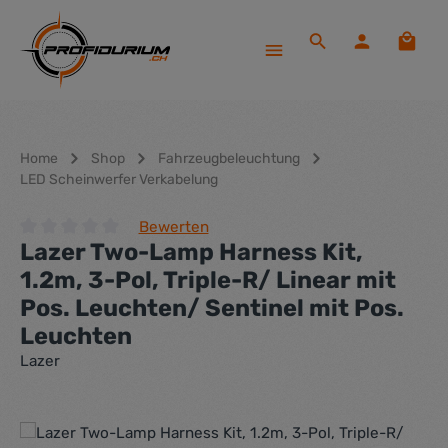
Zum Hauptinhalt springen
Waren
Home
Shop
Fahrzeugbeleuchtung
LED Scheinwerfer Verkabelung
Bewerten
Lazer Two-Lamp Harness Kit,
Durchschnittliche Bewertung von 0 von 5 Sternen
1.2m, 3-Pol, Triple-R/ Linear mit
Pos. Leuchten/ Sentinel mit Pos.
Leuchten
Lazer
Bildergalerie überspringen