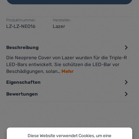
Produktnummer:
Hersteller:
LZ-LZ-NEO16
Lazer
Beschreibung
Die Neoprene Cover von Lazer wurden für die Triple-R
LED-Bars entwickelt. Sie schützen die LED-Bar vor
Beschädigungen, solan…
Mehr
Eigenschaften
Bewertungen
Diese Website verwendet Cookies, um eine