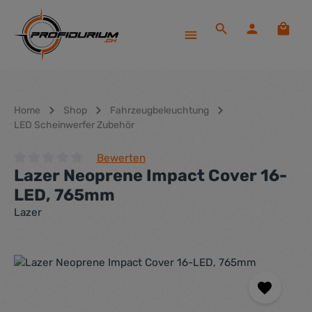
Zum Hauptinhalt springen
Waren
Home
Shop
Fahrzeugbeleuchtung
LED Scheinwerfer Zubehör
Bewerten
Lazer Neoprene Impact Cover 16-
Durchschnittliche Bewertung von 0 von 5 Sternen
LED, 765mm
Lazer
Bildergalerie überspringen