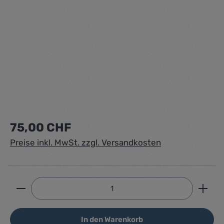
Regulärer Preis:
75,00 CHF
Preise inkl. MwSt. zzgl. Versandkosten
Produkt Anzahl: Gib den gewünschten Wert ein ode
In den Warenkorb