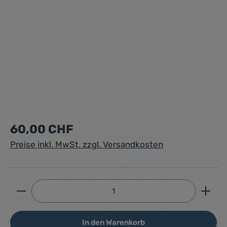
Regulärer Preis:
60,00 CHF
Preise inkl. MwSt. zzgl. Versandkosten
Produkt Anzahl: Gib den gewünschten Wert ein ode
In den Warenkorb