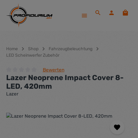
Zum Hauptinhalt springen
Waren
Home
Shop
Fahrzeugbeleuchtung
LED Scheinwerfer Zubehör
Bewerten
Lazer Neoprene Impact Cover 8-
Durchschnittliche Bewertung von 0 von 5 Sternen
LED, 420mm
Lazer
Bildergalerie überspringen