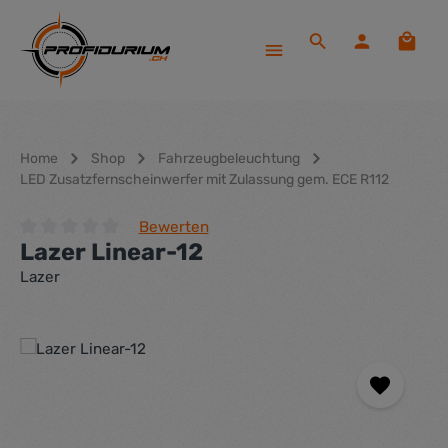
Zum Hauptinhalt springen
Waren
Home
Shop
Fahrzeugbeleuchtung
LED Zusatzfernscheinwerfer mit Zulassung gem. ECE R112
Bewerten
Lazer Linear-12
Durchschnittliche Bewertung von 0 von 5 Sternen
Lazer
Bildergalerie überspringen