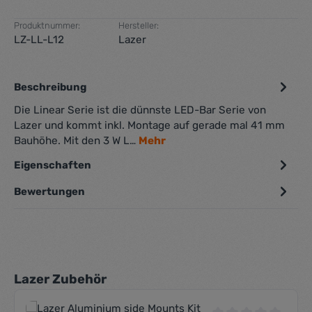
Produktnummer:
Hersteller:
LZ-LL-L12
Lazer
Beschreibung
Die Linear Serie ist die dünnste LED-Bar Serie von
Lazer und kommt inkl. Montage auf gerade mal 41 mm
Bauhöhe. Mit den 3 W L…
Mehr
Eigenschaften
Bewertungen
Produktgalerie überspringen
Lazer Zubehör