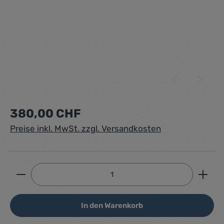
Regulärer Preis:
380,00 CHF
Preise inkl. MwSt. zzgl. Versandkosten
Produkt Anzahl: Gib den gewünschten Wert ein ode
In den Warenkorb