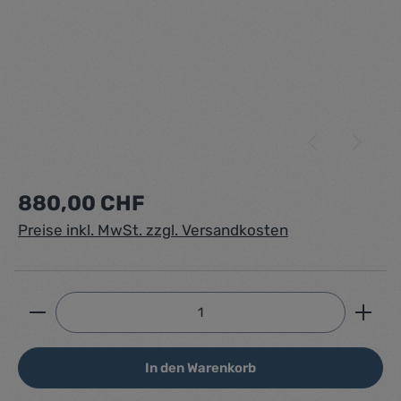
Regulärer Preis:
880,00 CHF
Preise inkl. MwSt. zzgl. Versandkosten
Produkt Anzahl: Gib den gewünschten Wert ein ode
In den Warenkorb