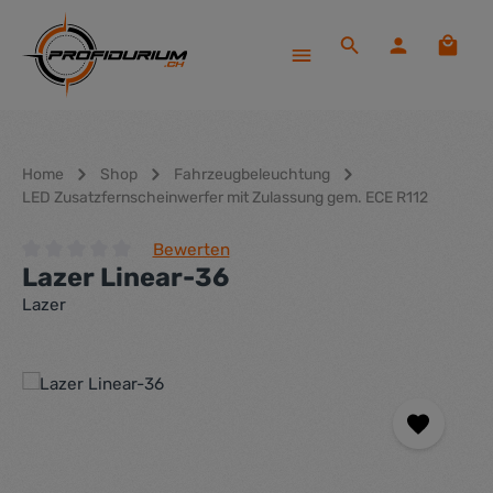
Zum Hauptinhalt springen
Waren
Home
Shop
Fahrzeugbeleuchtung
LED Zusatzfernscheinwerfer mit Zulassung gem. ECE R112
Bewerten
Lazer Linear-36
Durchschnittliche Bewertung von 0 von 5 Sternen
Lazer
Bildergalerie überspringen