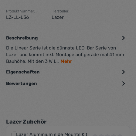
Produktnummer:
Hersteller:
LZ-LL-L36
Lazer
Beschreibung
Die Linear Serie ist die dünnste LED-Bar Serie von
Lazer und kommt inkl. Montage auf gerade mal 41 mm
Bauhöhe. Mit den 3 W L…
Mehr
Eigenschaften
Bewertungen
Produktgalerie überspringen
Lazer Zubehör