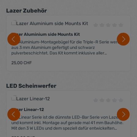
Produktgalerie überspringen
Lazer Zubehör
Durchschnittliche 
Lazer Aluminium side Mounts Kit
Die Aluminium-Montagebügel für die Triple-R Serie werden
aus 3 mm Aluminium gefertigt und schwarz
pulverbeschichtet. Das Kit kommt inklusive aller
benötigten A2-Edelstahl Schrauben.
Regulärer Preis:
25,00 CHF
Produktgalerie überspringen
LED Scheinwerfer
Durchschnittliche 
Lazer Linear-12
Die Linear Serie ist die dünnste LED-Bar Serie von Lazer
und kommt inkl. Montage auf gerade mal 41 mm Bauhöhe.
Mit den 3 W LEDs und dem speziell dafür entwickelten
Reflektor ist diese LED-Bar nicht nur klein und ästhetisch,