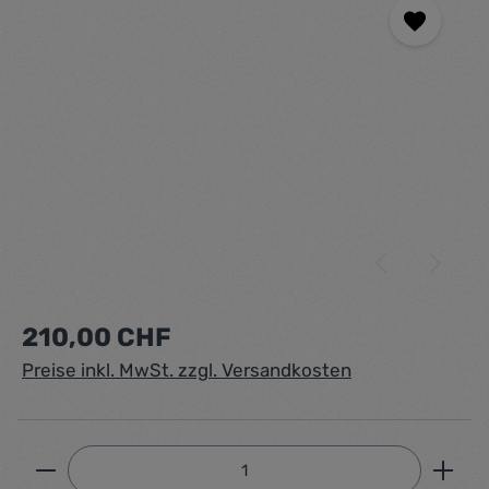
Regulärer Preis:
210,00 CHF
Preise inkl. MwSt. zzgl. Versandkosten
Produkt Anzahl: Gib den gewünschten Wert ein ode