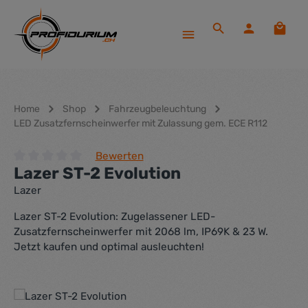
Zum Hauptinhalt springen
Waren
Home
Shop
Fahrzeugbeleuchtung
LED Zusatzfernscheinwerfer mit Zulassung gem. ECE R112
Bewerten
Lazer ST-2 Evolution
Durchschnittliche Bewertung von 0 von 5 Sternen
Lazer
Lazer ST-2 Evolution: Zugelassener LED-
Zusatzfernscheinwerfer mit 2068 lm, IP69K & 23 W.
Jetzt kaufen und optimal ausleuchten!
Bildergalerie überspringen