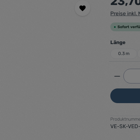
23,7
Preise inkl
Sofort verfü
ausw
Länge
0.3 m
Produkt 
Produktnumme
VE-SK-VED