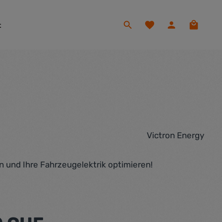
Du hast 0 Produkte auf
Warenko
t
Victron Energy
 und Ihre Fahrzeugelektrik optimieren!
eis: