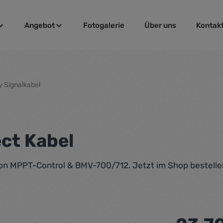
Angebot
Fotogalerie
Über uns
Kontak
y Signalkabel
ect Kabel
on MPPT-Control & BMV-700/712. Jetzt im Shop bestellen
Regulärer Pr