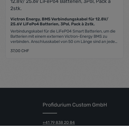
che Bewertung von 0 von 5 Sternen
Durchschnittliche
Victron Energy, BMS Verbindungskabel für 12.8V/
25.6V LiFePo4 Batterien, 3Pol, Pack à 2stk.
Verbindungskabel für die LiFePO4 Smart Batterien, um die
Batterien mit einem externen Victron-Energy BMS zu
verbinden. Anschlusskabel von 50 cm Länge sind an jeder
Batterie fest montiert. Inhalt: 2 Stk.
Regulärer Preis:
37,00 CHF
nschten Wert ein oder benutze die Schal
Produkt Anzahl: Gib den gewüns
Profidurium Custom GmbH
+41 79 838 20 84