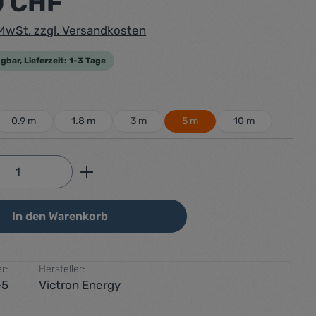
0 CHF
. MwSt. zzgl. Versandkosten
gbar, Lieferzeit: 1-3 Tage
ählen
0.9 m
1.8 m
3 m
5 m
10 m
Anzahl: Gib den gewünschten Wert ein od
In den Warenkorb
r:
Hersteller:
-5
Victron Energy