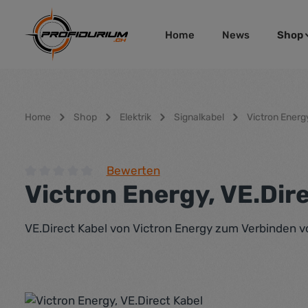
um Hauptinhalt springen
Zur Hauptnavigation springen
Home
News
Shop
Home
Shop
Elektrik
Signalkabel
Victron Energ
Bewerten
Victron Energy, VE.Dir
Durchschnittliche Bewertung von 0 von 5 Sternen
VE.Direct Kabel von Victron Energy zum Verbinden v
Bildergalerie überspringen