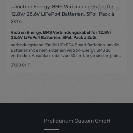
che Bewertung von 0 von 5 Sternen
Durchschnittliche
Victron Energy, BMS Verbindungskabel für 12.8V/
25.6V LiFePo4 Batterien, 3Pol, Pack à 2stk.
Verbindungskabel für die LiFePO4 Smart Batterien, um die
Batterien mit einem externen Victron-Energy BMS zu
verbinden. Anschlusskabel von 50 cm Länge sind an jeder
Batterie fest montiert. Inhalt: 2 Stk.
Regulärer Preis:
37,00 CHF
nschten Wert ein oder benutze die Schal
Produkt Anzahl: Gib den gewüns
Profidurium Custom GmbH