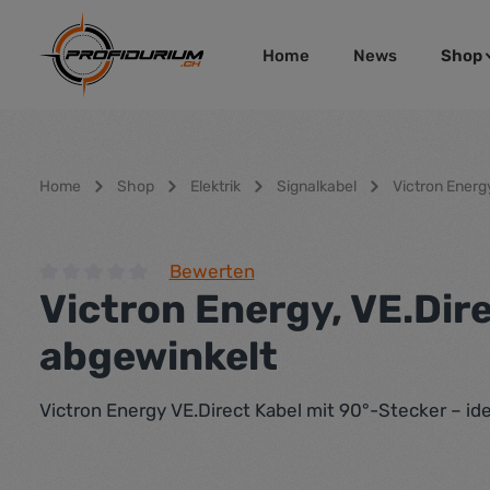
um Hauptinhalt springen
Zur Hauptnavigation springen
Home
News
Shop
Home
Shop
Elektrik
Signalkabel
Victron Energ
Bewerten
Victron Energy, VE.Dire
Durchschnittliche Bewertung von 0 von 5 Sternen
abgewinkelt
Victron Energy VE.Direct Kabel mit 90°-Stecker – i