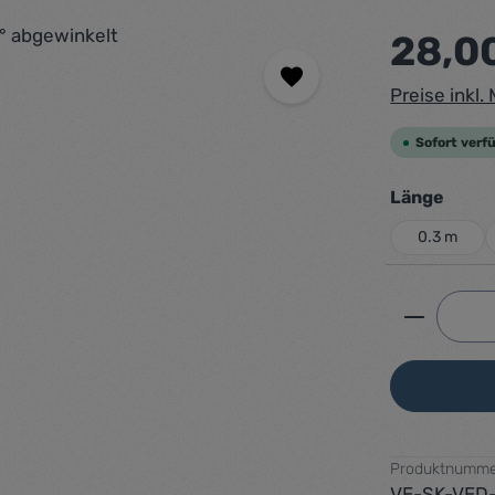
Regulärer Pr
28,0
Preise inkl
Sofort verfü
ausw
Länge
0.3 m
Produkt 
Produktnumme
VE-SK-VED