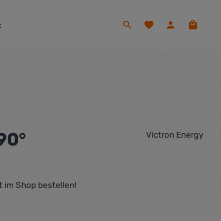
Du hast 0 Produkte auf
Warenko
t
90°
Victron Energy
t im Shop bestellen!