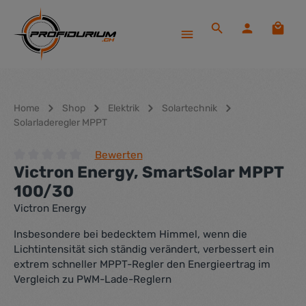
Zum Hauptinhalt springen
Waren
Home
Shop
Elektrik
Solartechnik
Solarladeregler MPPT
Bewerten
Victron Energy, SmartSolar MPPT
Durchschnittliche Bewertung von 0 von 5 Sternen
100/30
Victron Energy
Insbesondere bei bedecktem Himmel, wenn die
Lichtintensität sich ständig verändert, verbessert ein
extrem schneller MPPT-Regler den Energieertrag im
Vergleich zu PWM-Lade-Reglern