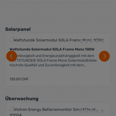
Produktgalerie überspringen
Solarpanel
Durchschnittliche 
Wattstunde Solarmodul SOLA Frame Mono 100W
Zuverlässigkeit und Energieunabhängigkeit mit dem
WATTSTUNDE® SOLA Frame Mono SolarmodulErlebe
höchste Qualität und Zuverlässigkeit mit dem
WATTSTUNDE® SOLA Frame Mono Solarmodul, perfekt für
Solar-Inselanlagen in Wohnmobilen, Gärten oder auf
Regulärer Preis:
Booten. Dieses hochwertige monokristalline Solarmodul
125,00 CHF
garantiert eine autarke Energieversorgung durch top
geprüfte Solarpanels, die eine optimale Performance
bieten.Produktmerkmale im Detail:Monokristallines
Produktgalerie überspringen
Solarmodul mit einem hohen Zellwirkungsgrad von
Überwachung
20%.Ausgestattet mit MC4-kompatiblen Steckern für eine
problemlose Verschaltung mehrerer Module.Bietet durch
integrierte Bypass-Dioden kontinuierliche Leistung auch