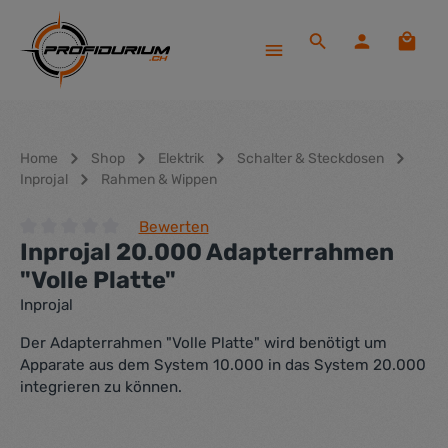
Zum Hauptinhalt springen
Waren
Home
Shop
Elektrik
Schalter & Steckdosen
Inprojal
Rahmen & Wippen
Bewerten
Inprojal 20.000 Adapterrahmen
Durchschnittliche Bewertung von 0 von 5 Sternen
"Volle Platte"
Inprojal
Der Adapterrahmen "Volle Platte" wird benötigt um
Apparate aus dem System 10.000 in das System 20.000
integrieren zu können.