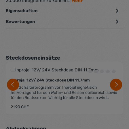
20.000 integrieren zu können…
Mehr
Eigenschaften
Bewertungen
Produktgalerie überspringen
Steckdoseneinsätze
Durchschnittliche 
Inprojal 12V/ 24V Steckdose DIN 11.7mm
Das Schalterprogramm von Inprojal eignet sich
hervorragend für den Wohn- und Reisemobilbereich sowie
für den Bootssektor. Wichtig für alle Steckdosen wird
die Zentralplatte benötigt, um sie im System 20.000
Regulärer Preis:
21,90 CHF
verbauen zu können. Die Lieferung erfolgt ohne
Zentralplatte Passend für das System 10.000 und 20.000
Anzahl Steckplätze 1x DIN 11.7 mm max. Strom 10 A max.
Spannung 24 VDC Einbautiefe 33 mm + Flachstecker
Produktgalerie überspringen
Abdeckrahmen
Anschluss 6.3 mm Flachstecker