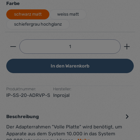
auswählen
Farbe
schwarz matt
weiss matt
schiefergrau hochglanz
Produkt Anzahl: Gib den gewünschten Wert ein ode
In den Warenkorb
Produktnummer:
Hersteller:
IP-SS-20-ADRVP-S
Inprojal
Beschreibung
Der Adapterrahmen "Volle Platte" wird benötigt, um
Apparate aus dem System 10.000 in das System