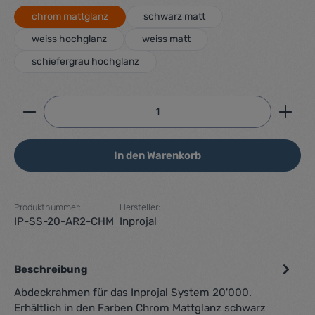
chrom mattglanz
schwarz matt
weiss hochglanz
weiss matt
schiefergrau hochglanz
Produkt Anzahl: Gib den gewünschten Wert ein ode
In den Warenkorb
Produktnummer:
Hersteller:
IP-SS-20-AR2-CHM
Inprojal
Beschreibung
Abdeckrahmen für das Inprojal System 20'000.
Erhältlich in den Farben Chrom Mattglanz schwarz