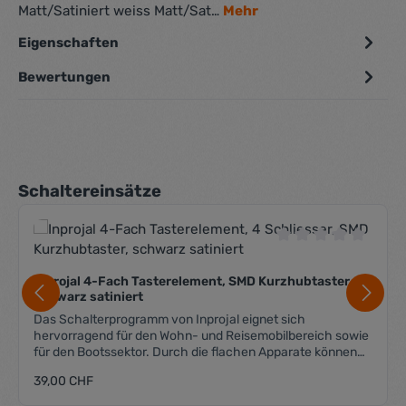
Matt/Satiniert weiss Matt/Sat…
Mehr
Eigenschaften
Bewertungen
Produktgalerie überspringen
Schaltereinsätze
Durchschnittliche 
Inprojal 4-Fach Tasterelement, SMD Kurzhubtaster,
schwarz satiniert
Das Schalterprogramm von Inprojal eignet sich
hervorragend für den Wohn- und Reisemobilbereich sowie
für den Bootssektor. Durch die flachen Apparate können
sie auch in beengten Platzverhältnissen eingebaut
Regulärer Preis:
39,00 CHF
werden. Passend für das System 10.000 und 20.000 (für
das System 20.000 wird der Adapterrahmen "Volle Platte"