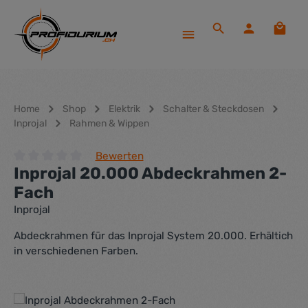
Zum Hauptinhalt springen
Waren
Home
Shop
Elektrik
Schalter & Steckdosen
Inprojal
Rahmen & Wippen
Bewerten
Inprojal 20.000 Abdeckrahmen 2-
Durchschnittliche Bewertung von 0 von 5 Sternen
Fach
Inprojal
Abdeckrahmen für das Inprojal System 20.000. Erhältich
in verschiedenen Farben.
Bildergalerie überspringen