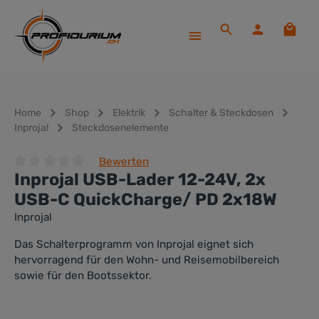
Zum Hauptinhalt springen
Waren
Home
Shop
Elektrik
Schalter & Steckdosen
Inprojal
Steckdosenelemente
Bewerten
Inprojal USB-Lader 12-24V, 2x
Durchschnittliche Bewertung von 0 von 5 Sternen
USB-C QuickCharge/ PD 2x18W
Inprojal
Das Schalterprogramm von Inprojal eignet sich
hervorragend für den Wohn- und Reisemobilbereich
sowie für den Bootssektor.