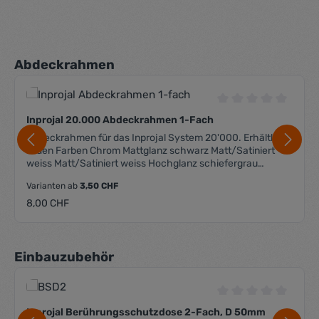
Produktgalerie überspringen
Abdeckrahmen
Durchschnittliche 
Inprojal 20.000 Abdeckrahmen 1-Fach
Abdeckrahmen für das Inprojal System 20'000. Erhältlich
in den Farben Chrom Mattglanz schwarz Matt/Satiniert
weiss Matt/Satiniert weiss Hochglanz schiefergrau
Hochglanz
Varianten ab
3,50 CHF
Regulärer Preis:
8,00 CHF
Produktgalerie überspringen
Einbauzubehör
Durchschnittliche 
Inprojal Berührungsschutzdose 2-Fach, D 50mm