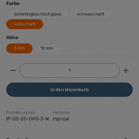
auswählen
Farbe
schiefergrau hochglanz
schwarz matt
weiss matt
auswählen
Höhe
3 mm
12 mm
Produkt Anzahl: Gib den gewünschten Wert ein ode
In den Warenkorb
Produktnummer:
Hersteller:
IP-SS-20-DR3-3-W
Inprojal