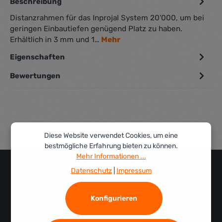
Beschreibung
Distanzrahmen für das Inprojal System 20'000, um bei
geringen Einbautiefen genügend Platz zu haben.
Erhältlich in 3 mm und 1…
Mehr
Eigenschaften
Bewertungen
Diese Website verwendet Cookies, um eine
bestmögliche Erfahrung bieten zu können.
Mehr Informationen ...
Datenschutz
|
Impressum
Konfigurieren