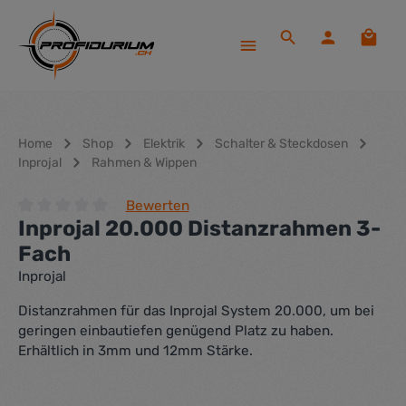
Zum Hauptinhalt springen
Waren
Home
Shop
Elektrik
Schalter & Steckdosen
Inprojal
Rahmen & Wippen
Bewerten
Inprojal 20.000 Distanzrahmen 3-
Durchschnittliche Bewertung von 0 von 5 Sternen
Fach
Inprojal
Distanzrahmen für das Inprojal System 20.000, um bei
geringen einbautiefen genügend Platz zu haben.
Erhältlich in 3mm und 12mm Stärke.