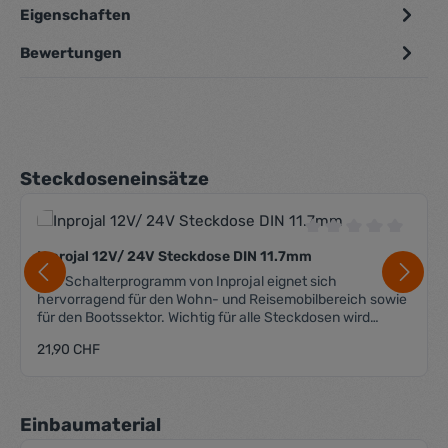
Eigenschaften
Bewertungen
Produktgalerie überspringen
Steckdoseneinsätze
Durchschnittliche 
Inprojal 12V/ 24V Steckdose DIN 11.7mm
Das Schalterprogramm von Inprojal eignet sich
hervorragend für den Wohn- und Reisemobilbereich sowie
für den Bootssektor. Wichtig für alle Steckdosen wird
die Zentralplatte benötigt, um sie im System 20.000
Regulärer Preis:
21,90 CHF
verbauen zu können. Die Lieferung erfolgt ohne
Zentralplatte Passend für das System 10.000 und 20.000
Anzahl Steckplätze 1x DIN 11.7 mm max. Strom 10 A max.
Spannung 24 VDC Einbautiefe 33 mm + Flachstecker
Produktgalerie überspringen
Einbaumaterial
Anschluss 6.3 mm Flachstecker