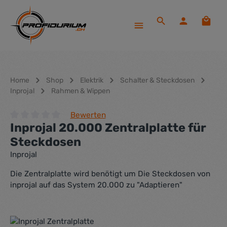
Zum Hauptinhalt springen
Waren
Home
Shop
Elektrik
Schalter & Steckdosen
Inprojal
Rahmen & Wippen
Bewerten
Inprojal 20.000 Zentralplatte für
Durchschnittliche Bewertung von 0 von 5 Sternen
Steckdosen
Inprojal
Die Zentralplatte wird benötigt um Die Steckdosen von
inprojal auf das System 20.000 zu "Adaptieren"
Bildergalerie überspringen