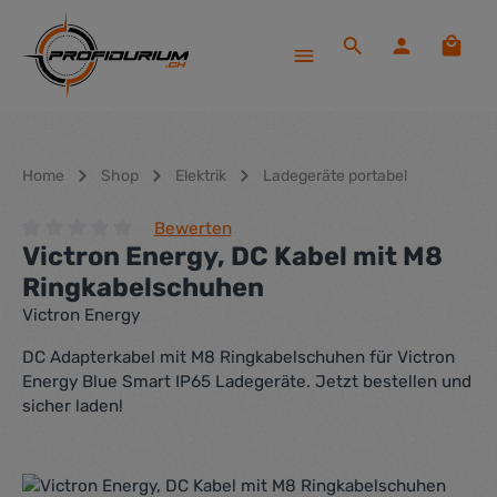
Zum Hauptinhalt springen
Waren
Home
Shop
Elektrik
Ladegeräte portabel
Bewerten
Victron Energy, DC Kabel mit M8
Durchschnittliche Bewertung von 0 von 5 Sternen
Ringkabelschuhen
Victron Energy
DC Adapterkabel mit M8 Ringkabelschuhen für Victron
Energy Blue Smart IP65 Ladegeräte. Jetzt bestellen und
sicher laden!
Bildergalerie überspringen