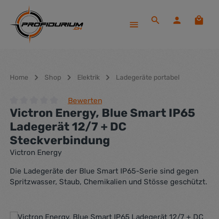
Zum Hauptinhalt springen
Waren
Home
Shop
Elektrik
Ladegeräte portabel
Bewerten
Victron Energy, Blue Smart IP65
Durchschnittliche Bewertung von 0 von 5 Sternen
Ladegerät 12/7 + DC
Steckverbindung
Victron Energy
Die Ladegeräte der Blue Smart IP65-Serie sind gegen
Spritzwasser, Staub, Chemikalien und Stösse geschützt.
Bildergalerie überspringen