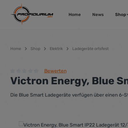
um Hauptinhalt springen
Zur Hauptnavigation springen
Home
News
Shop
Home
Shop
Elektrik
Ladegeräte ortsfest
Bewerten
Victron Energy, Blue 
Durchschnittliche Bewertung von 0 von 5 Sternen
Die Blue Smart Ladegeräte verfügen über einen 6-S
Bildergalerie überspringen