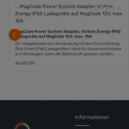
Produktgalerie überspringen
Durchschnittli
MagCode Power System Adapter, Victron Energy IP65
Ladegeräte auf MagCode 12V, max. 15A
DC-Adapterkabel zur Verwendung mit den Victron Energy
Blue Smart IP65 Ladegeräten. Ideal für Aussenanschlüsse
an Fahrzeugen, wenn die Batterie oft geladen werden
muss.
Regulärer Preis:
45,00 CHF
Produkt Anzahl: Gib den gewü
Informationen