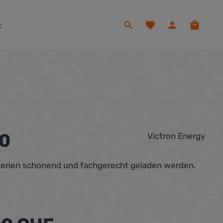
Du hast 0 Produkte auf
Warenko
t
30
Victron Energy
tterien schonend und fachgerecht geladen werden.
eis: