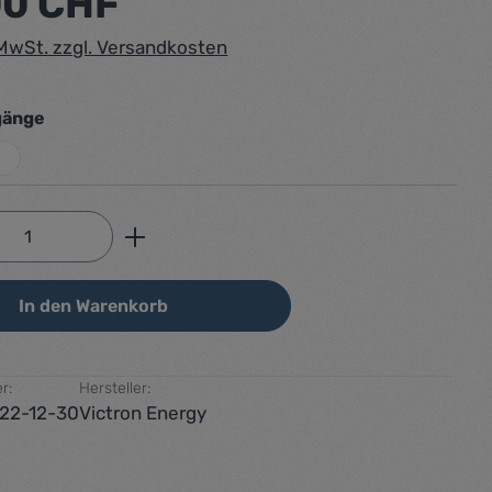
00 CHF
. MwSt. zzgl. Versandkosten
auswählen
gänge
Anzahl: Gib den gewünschten Wert ein od
In den Warenkorb
r:
Hersteller:
22-12-30
Victron Energy