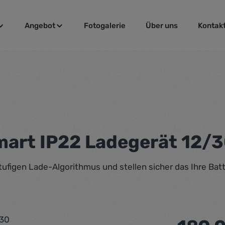
Angebot
Fotogalerie
Über uns
Kontak
Smart IP22 Ladegerät 12/
tufigen Lade-Algorithmus und stellen sicher das Ihre Ba
Regulärer Pr