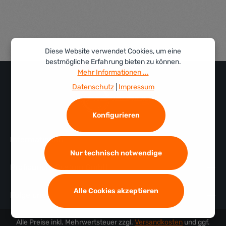
Diese Website verwendet Cookies, um eine
bestmögliche Erfahrung bieten zu können.
Mehr Informationen ...
Datenschutz
|
Impressum
Konfigurieren
Informationen
Nur technisch notwendige
Profidurium Custom GmbH
Alle Cookies akzeptieren
Folge uns
Alle Preise inkl. Mehrwertsteuer zzgl.
Versandkosten
und ggf.