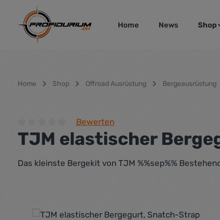
um Hauptinhalt springen
Zur Hauptnavigation springen
Home
News
Shop
Home
Shop
Offroad Ausrüstung
Bergeausrüstung
Bewerten
TJM elastischer Berge
Durchschnittliche Bewertung von 0 von 5 Sternen
Das kleinste Bergekit von TJM %%sep%% Bestehend 
Bildergalerie überspringen