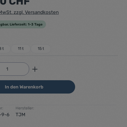
00 CHF
. MwSt. zzgl. Versandkosten
gbar, Lieferzeit: 1-3 Tage
uswählen
8 t
11 t
15 t
Anzahl: Gib den gewünschten Wert ein od
In den Warenkorb
r:
Hersteller:
-9-6
TJM