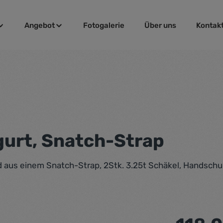
Angebot
Fotogalerie
Über uns
Kontak
gurt, Snatch-Strap
aus einem Snatch-Strap, 2Stk. 3.25t Schäkel, Handsch
Regulärer Pr