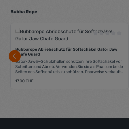
Bubba Rope
Produktgalerie überspringen
Durchschnittli
Bubbarope Abriebschutz für Softschäkel Gator Jaw
Chafe Guard
Gator-Jaw®-Schützhüllen schützen Ihre Softschäkel vor
Schnitten und Abrieb. Verwenden Sie sie als Paar, um beide
Seiten des Softschäkels zu schützen. Paarweise verkauft.
Lieferumfang: 2 Stk. Bubbarope Chafe Guards Farbe
Regulärer Preis:
17,00 CHF
schwarz
Produkt Anzahl: Gib den gewü