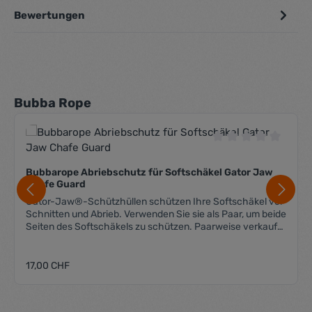
Bewertungen
Produktgalerie überspringen
Bubba Rope
Durchschnittliche 
Bubbarope Abriebschutz für Softschäkel Gator Jaw
Chafe Guard
Gator-Jaw®-Schützhüllen schützen Ihre Softschäkel vor
Schnitten und Abrieb. Verwenden Sie sie als Paar, um beide
Seiten des Softschäkels zu schützen. Paarweise verkauft.
Lieferumfang: 2 Stk. Bubbarope Chafe Guards Farbe
schwarz
Regulärer Preis:
17,00 CHF