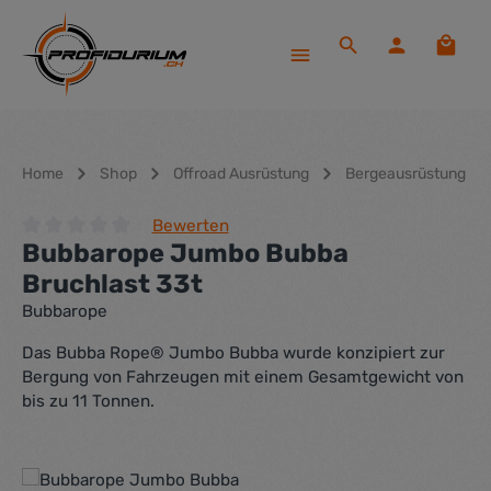
Zum Hauptinhalt springen
Waren
Home
Shop
Offroad Ausrüstung
Bergeausrüstung
Bewerten
Bubbarope Jumbo Bubba
Durchschnittliche Bewertung von 0 von 5 Sternen
Bruchlast 33t
Bubbarope
Das Bubba Rope® Jumbo Bubba wurde konzipiert zur
Bergung von Fahrzeugen mit einem Gesamtgewicht von
bis zu 11 Tonnen.
Bildergalerie überspringen