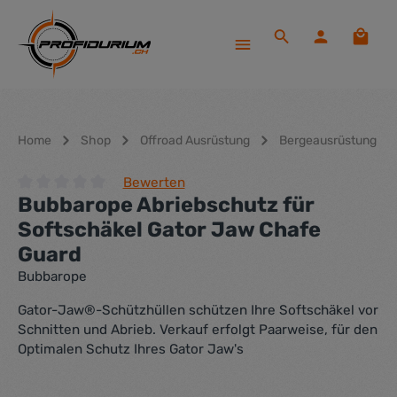
Zum Hauptinhalt springen
Waren
Home
Shop
Offroad Ausrüstung
Bergeausrüstung
Bewerten
Bubbarope Abriebschutz für
Durchschnittliche Bewertung von 0 von 5 Sternen
Softschäkel Gator Jaw Chafe
Guard
Bubbarope
Gator-Jaw®-Schützhüllen schützen Ihre Softschäkel vor
Schnitten und Abrieb. Verkauf erfolgt Paarweise, für den
Optimalen Schutz Ihres Gator Jaw's