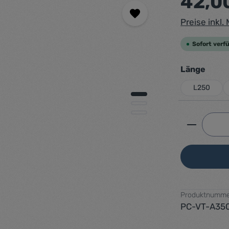
42,0
Preise inkl
Sofort verfü
ausw
Länge
L250
Produkt 
Produktnumme
PC-VT-A35