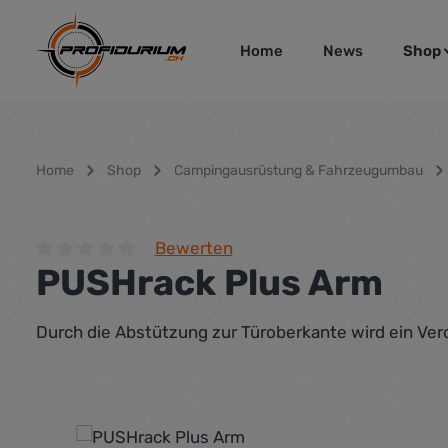
um Hauptinhalt springen
Zur Hauptnavigation springen
Home
News
Shop
Home
Shop
Campingausrüstung & Fahrzeugumbau
Bewerten
PUSHrack Plus Arm
Durchschnittliche Bewertung von 0 von 5 Sternen
Durch die Abstützung zur Türoberkante wird ein Verd
Bildergalerie überspringen