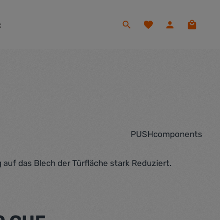
Du hast 0 Produkte auf
Warenko
t
PUSHcomponents
auf das Blech der Türfläche stark Reduziert.
eis: