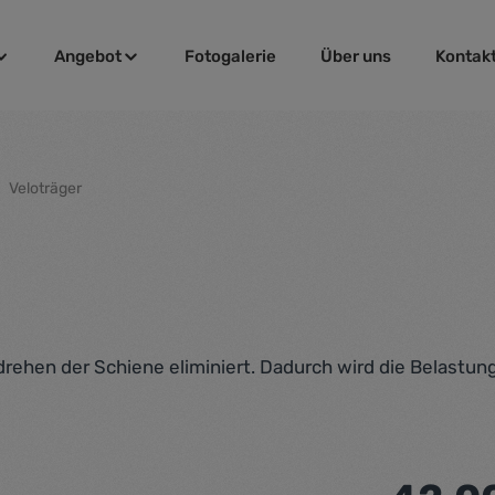
Angebot
Fotogalerie
Über uns
Kontak
Veloträger
rehen der Schiene eliminiert. Dadurch wird die Belastung 
Regulärer Pr