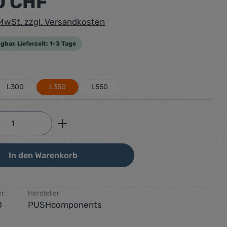
0 CHF
. MwSt. zzgl. Versandkosten
gbar, Lieferzeit: 1-3 Tage
ählen
L300
L350
L550
Anzahl: Gib den gewünschten Wert ein od
In den Warenkorb
r:
Hersteller:
0
PUSHcomponents