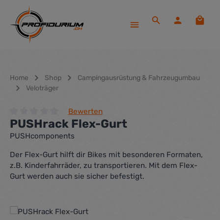
Zum Hauptinhalt springen
Waren
Home
Shop
Campingausrüstung & Fahrzeugumbau
Veloträger
Bewerten
PUSHrack Flex-Gurt
Durchschnittliche Bewertung von 0 von 5 Sternen
PUSHcomponents
Der Flex-Gurt hilft dir Bikes mit besonderen Formaten,
z.B. Kinderfahrräder, zu transportieren. Mit dem Flex-
Gurt werden auch sie sicher befestigt.
Bildergalerie überspringen