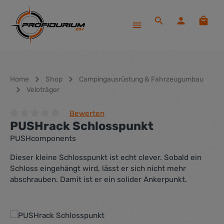
Zum Hauptinhalt springen
Waren
Home
Shop
Campingausrüstung & Fahrzeugumbau
Veloträger
Bewerten
PUSHrack Schlosspunkt
Durchschnittliche Bewertung von 0 von 5 Sternen
PUSHcomponents
Dieser kleine Schlosspunkt ist echt clever. Sobald ein
Schloss eingehängt wird, lässt er sich nicht mehr
abschrauben. Damit ist er ein solider Ankerpunkt.
Bildergalerie überspringen