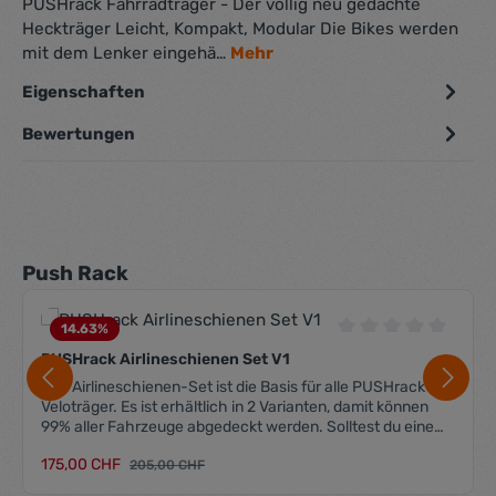
PUSHrack Fahrradträger - Der völlig neu gedachte
Heckträger Leicht, Kompakt, Modular Die Bikes werden
mit dem Lenker eingehä…
Mehr
Eigenschaften
Bewertungen
Produktgalerie überspringen
Push Rack
14.63
%
Durchschnittliche 
PUSHrack Airlineschienen Set V1
Das Airlineschienen-Set ist die Basis für alle PUSHrack
Veloträger. Es ist erhältlich in 2 Varianten, damit können
99% aller Fahrzeuge abgedeckt werden. Solltest du eine
spezielle Länge oder Form benötigen, nimm bitte Kontakt
Verkaufspreis:
175,00 CHF
Regulärer Preis:
mit uns auf. Das Set beinhaltet alles, was zum Befestigen
205,00 CHF
benötigt wird, ausser dem Klebstoff. 2 Stk. Airlineschienen