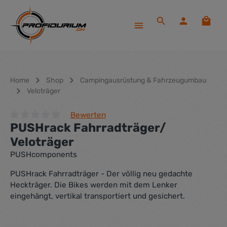
Zum Hauptinhalt springen
Waren
Home
Shop
Campingausrüstung & Fahrzeugumbau
Veloträger
Bewerten
PUSHrack Fahrradträger/
Durchschnittliche Bewertung von 0 von 5 Sternen
Veloträger
PUSHcomponents
PUSHrack Fahrradträger - Der völlig neu gedachte
Heckträger. Die Bikes werden mit dem Lenker
eingehängt, vertikal transportiert und gesichert.