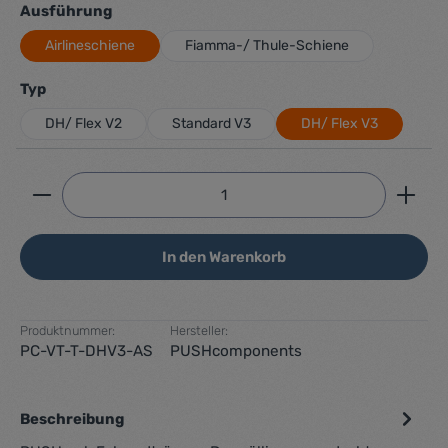
auswählen
Ausführung
Airlineschiene
Fiamma-/ Thule-Schiene
auswählen
Typ
DH/ Flex V2
Standard V3
DH/ Flex V3
Produkt Anzahl: Gib den gewünschten Wert ein ode
In den Warenkorb
Produktnummer:
Hersteller:
PC-VT-T-DHV3-AS
PUSHcomponents
Beschreibung