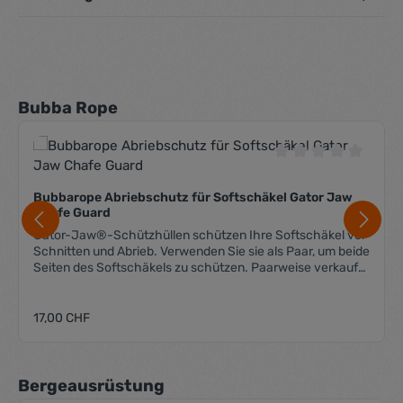
Produktgalerie überspringen
Bubba Rope
Durchschnittliche 
Bubbarope Abriebschutz für Softschäkel Gator Jaw
Chafe Guard
Gator-Jaw®-Schützhüllen schützen Ihre Softschäkel vor
Schnitten und Abrieb. Verwenden Sie sie als Paar, um beide
Seiten des Softschäkels zu schützen. Paarweise verkauft.
Lieferumfang: 2 Stk. Bubbarope Chafe Guards Farbe
schwarz
Regulärer Preis:
17,00 CHF
Produktgalerie überspringen
Bergeausrüstung