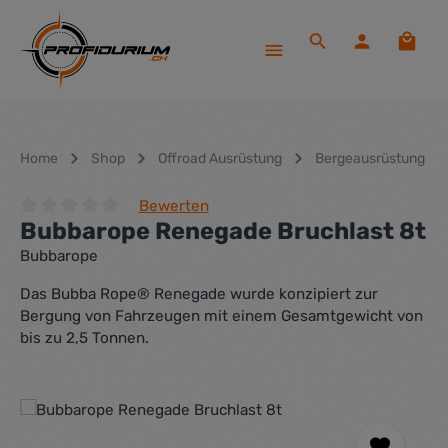
Zum Hauptinhalt springen
Waren
Home
Shop
Offroad Ausrüstung
Bergeausrüstung
Bewerten
Bubbarope Renegade Bruchlast 8t
Durchschnittliche Bewertung von 0 von 5 Sternen
Bubbarope
Das Bubba Rope® Renegade wurde konzipiert zur
Bergung von Fahrzeugen mit einem Gesamtgewicht von
bis zu 2,5 Tonnen.
Bildergalerie überspringen