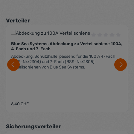
Produktgalerie überspringen
Verteiler
Durchschnittliche 
Blue Sea Systems, Abdeckung zu Verteilschiene 100A,
4-Fach und 7-Fach
Abdeckung, Schutzhülle, passend für die 100 A 4-Fach
(BSS-Nr.:2304) und 7-Fach (BSS-Nr.:2305)
Verteilschienen von Blue Sea Systems.
Regulärer Preis:
6,40 CHF
Produktgalerie überspringen
Sicherungsverteiler