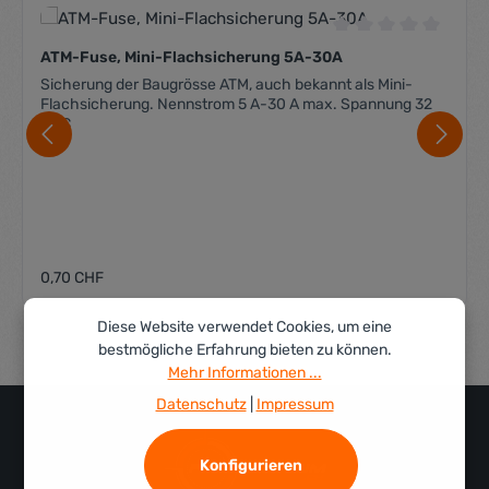
Durchschnittliche 
ATM-Fuse, Mini-Flachsicherung 5A-30A
Sicherung der Baugrösse ATM, auch bekannt als Mini-
Flachsicherung. Nennstrom 5 A-30 A max. Spannung 32
VDC
Regulärer Preis:
0,70 CHF
Diese Website verwendet Cookies, um eine
bestmögliche Erfahrung bieten zu können.
Mehr Informationen ...
Datenschutz
|
Impressum
Konfigurieren