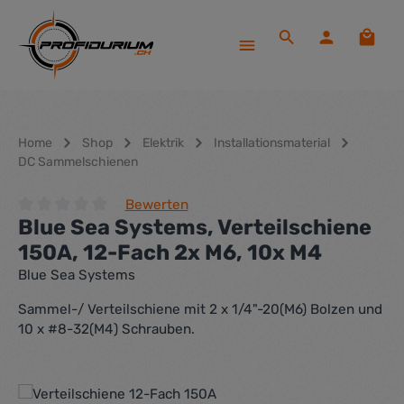
Zum Hauptinhalt springen
Waren
Home
Shop
Elektrik
Installationsmaterial
DC Sammelschienen
Bewerten
Blue Sea Systems, Verteilschiene
Durchschnittliche Bewertung von 0 von 5 Sternen
150A, 12-Fach 2x M6, 10x M4
Blue Sea Systems
Sammel-/ Verteilschiene mit 2 x 1/4"-20(M6) Bolzen und
10 x #8-32(M4) Schrauben.
Bildergalerie überspringen