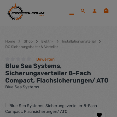
Zum Hauptinhalt springen
Waren
Home
Shop
Elektrik
Installationsmaterial
DC Sicherungshalter & Verteiler
Bewerten
Blue Sea Systems,
Durchschnittliche Bewertung von 0 von 5 Sternen
Sicherungsverteiler 8-Fach
Compact, Flachsicherungen/ ATO
Blue Sea Systems
Bildergalerie überspringen