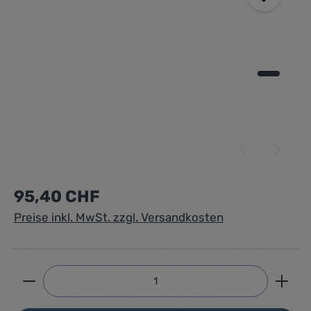
Regulärer Preis:
95,40 CHF
Preise inkl. MwSt. zzgl. Versandkosten
Produkt Anzahl: Gib den gewünschten Wert ein ode