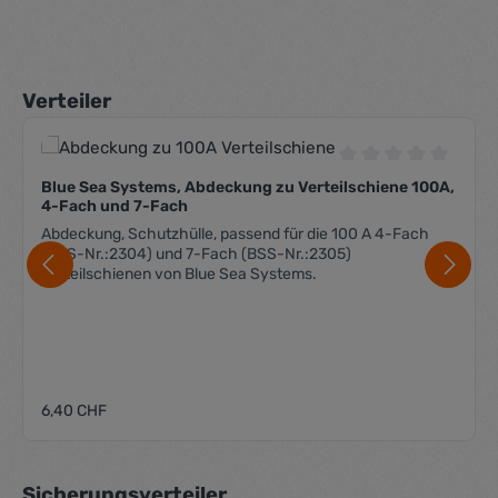
Produktgalerie überspringen
Verteiler
Durchschnittliche 
Blue Sea Systems, Abdeckung zu Verteilschiene 100A,
4-Fach und 7-Fach
Abdeckung, Schutzhülle, passend für die 100 A 4-Fach
(BSS-Nr.:2304) und 7-Fach (BSS-Nr.:2305)
Verteilschienen von Blue Sea Systems.
Regulärer Preis:
6,40 CHF
Produktgalerie überspringen
Sicherungsverteiler