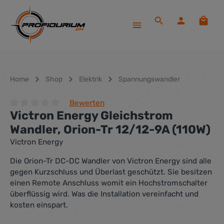
Zum Hauptinhalt springen
Waren
Home
Shop
Elektrik
Spannungswandler
Bewerten
Victron Energy Gleichstrom
Durchschnittliche Bewertung von 0 von 5 Sternen
Wandler, Orion-Tr 12/12-9A (110W)
Victron Energy
Die Orion-Tr DC-DC Wandler von Victron Energy sind alle
gegen Kurzschluss und Überlast geschützt. Sie besitzen
einen Remote Anschluss womit ein Hochstromschalter
überflüssig wird. Was die Installation vereinfacht und
kosten einspart.