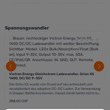
Produktgalerie überspringen
Spannungswandler
Durchschnittliche 
Victron Energy Gleichstrom Ladewandler, Orion XS
1400, DC/DC 9-35V
Der Orion XS wurde von Grund auf neu entwickelt und
revolutioniert das adaptive DC-DC Laden. Zur Verwendung
in Doppel-Batteriesystemen. Dieses Gerät bietet nicht nur
eine erstklassige Leistung, sondern garantiert auch die
Regulärer Preis:
388,00 CHF
Sicherheit Ihres Systems. Fernsteuerbar über ein BMS
oder automatisiertes Ein- Ausschalten von sowohl