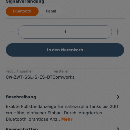
auswählen
Signalverbindung
Bluetooth
Kabel
Produkt Anzahl: Gib den gewünschten Wert ein ode
In den Warenkorb
Produktnummer:
Hersteller:
CW-ZWT-SSL-S-ES-BT
Comworks
Beschreibung
Exakte Füllstandanzeige für nahezu alle Tanks bis 200
cm Höhe, einfacher Einbau. Durch integriertes
Bluetooth, drahtlose Anz…
Mehr
Eigenschaften