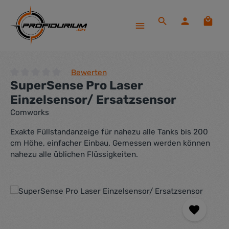
Zum Hauptinhalt springen
Waren
Bewerten
SuperSense Pro Laser
Durchschnittliche Bewertung von 0 von 5 Sternen
Einzelsensor/ Ersatzsensor
Comworks
Exakte Füllstandanzeige für nahezu alle Tanks bis 200
cm Höhe, einfacher Einbau. Gemessen werden können
nahezu alle üblichen Flüssigkeiten.
Bildergalerie überspringen