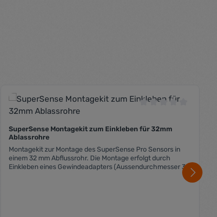
 Bewertung von 0 von 5 Sternen
Durchschnittliche B
SuperSense Montagekit zum Einkleben für 32mm
Ablassrohre
Montagekit zur Montage des SuperSense Pro Sensors in
einem 32 mm Abflussrohr. Die Montage erfolgt durch
Einkleben eines Gewindeadapters (Aussendurchmesser 32
mm) in ein T-Stück oder direkt in das Rohr. Dieses
Montagekit ermöglicht eine Montage nach Montageart "B1"
In Kombination mit dem Umrüstkit B1 auf B2 kann der
Sensor in Montageart "B2" abgesetzt vom Abflussrohr
montiert werden. Die Montageart B1 und B2 ist nicht