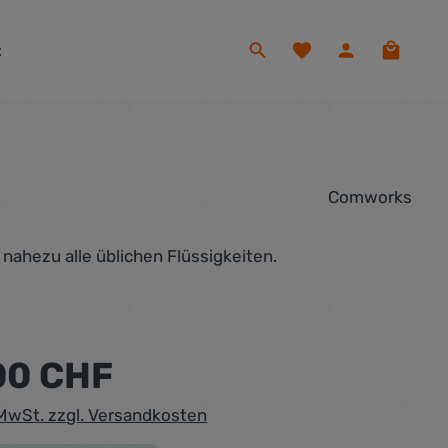
Du hast 0 Produkte auf
Warenko
t
Comworks
ahezu alle üblichen Flüssigkeiten.
eis:
00 CHF
. MwSt. zzgl. Versandkosten