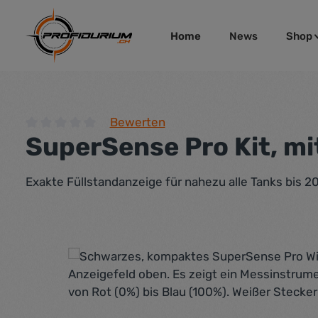
um Hauptinhalt springen
Zur Hauptnavigation springen
Home
News
Shop
Bewerten
SuperSense Pro Kit, mi
Durchschnittliche Bewertung von 0 von 5 Sternen
Exakte Füllstandanzeige für nahezu alle Tanks bis 
Bildergalerie überspringen