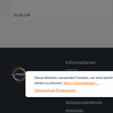
Regulärer Preis:
20,00 CHF
Produkt Anzahl: Gib den gewü
Informationen
Diese Website verwendet Cookies, um eine best
Kontakt
bieten zu können.
Mehr Informationen ...
Allgemeine Geschäftsbeding
Datenschutz
|
Impressum
Liefer- und Versandkosten
Datenschutzerklärung
Impressum