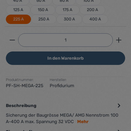
40 A
60 A
80 A
100 A
125 A
150 A
175 A
200 A
225 A
250 A
300 A
400 A
Produkt Anzahl: Gib den gewünschten Wert ein ode
In den Warenkorb
Produktnummer:
Hersteller:
PF-SH-MEGA-225
Profidurium
Beschreibung
Sicherung der Baugrösse MEGA/ AMG Nennstrom 100
A-400 A max. Spannung 32 VDC
Mehr