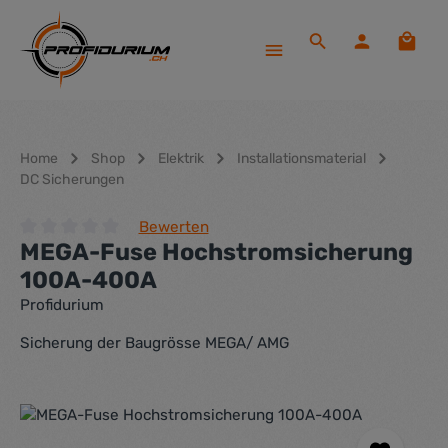
Zum Hauptinhalt springen
Waren
Home
Shop
Elektrik
Installationsmaterial
DC Sicherungen
Bewerten
MEGA-Fuse Hochstromsicherung
Durchschnittliche Bewertung von 0 von 5 Sternen
100A-400A
Profidurium
Sicherung der Baugrösse MEGA/ AMG
Bildergalerie überspringen