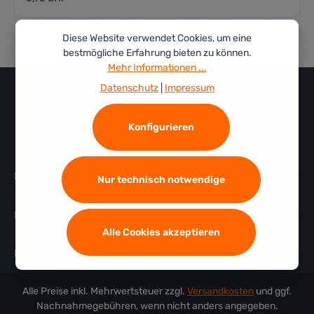
Diese Website verwendet Cookies, um eine
bestmögliche Erfahrung bieten zu können.
Mehr Informationen ...
Datenschutz
|
Impressum
Konfigurieren
Informationen
Nur technisch notwendige
Profidurium Custom GmbH
Alle Cookies akzeptieren
Folge uns
Alle Preise inkl. Mehrwertsteuer zzgl.
Versandkosten
und ggf.
Nachnahmegebühren, wenn nicht anders angegeben.