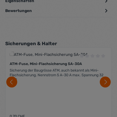
Eigenschaften
Bewertungen
Produktgalerie überspringen
Sicherungen & Halter
Durchschnittliche 
ATM-Fuse, Mini-Flachsicherung 5A-30A
Sicherung der Baugrösse ATM, auch bekannt als Mini-
Flachsicherung. Nennstrom 5 A-30 A max. Spannung 32
VDC
Regulärer Preis:
0,70 CHF