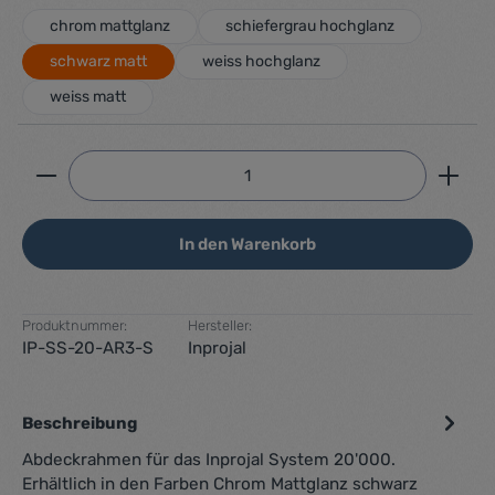
chrom mattglanz
schiefergrau hochglanz
schwarz matt
weiss hochglanz
weiss matt
Produkt Anzahl: Gib den gewünschten Wert ein ode
In den Warenkorb
Produktnummer:
Hersteller:
IP-SS-20-AR3-S
Inprojal
Beschreibung
Abdeckrahmen für das Inprojal System 20'000.
Erhältlich in den Farben Chrom Mattglanz schwarz