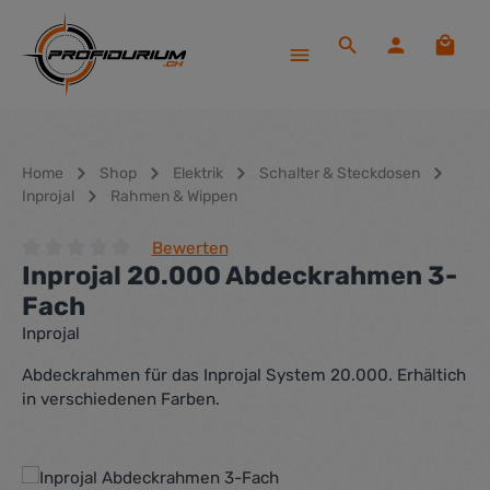
Zum Hauptinhalt springen
Waren
Home
Shop
Elektrik
Schalter & Steckdosen
Inprojal
Rahmen & Wippen
Bewerten
Inprojal 20.000 Abdeckrahmen 3-
Durchschnittliche Bewertung von 0 von 5 Sternen
Fach
Inprojal
Abdeckrahmen für das Inprojal System 20.000. Erhältich
in verschiedenen Farben.
Bildergalerie überspringen