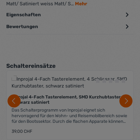
Matt/ Satiniert weiss Matt/ S…
Mehr
Eigenschaften
Bewertungen
Produktgalerie überspringen
Schaltereinsätze
Durchschnittliche 
Inprojal 4-Fach Tasterelement, SMD Kurzhubtaster,
schwarz satiniert
Das Schalterprogramm von Inprojal eignet sich
hervorragend für den Wohn- und Reisemobilbereich sowie
für den Bootssektor. Durch die flachen Apparate können
sie auch in beengten Platzverhältnissen eingebaut
Regulärer Preis:
39,00 CHF
werden. Passend für das System 10.000 und 20.000 (für
das System 20.000 wird der Adapterrahmen "Volle Platte"