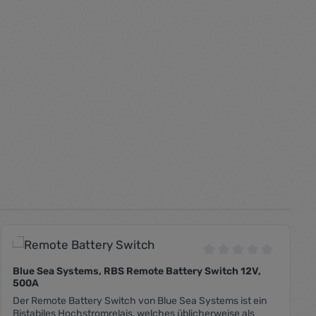
 Bewertung von 0 von 5 Sternen
Durchschnittliche B
Blue Sea Systems, RBS Remote Battery Switch 12V,
500A
Der Remote Battery Switch von Blue Sea Systems ist ein
Bistabiles Hochstromrelais, welches üblicherweise als