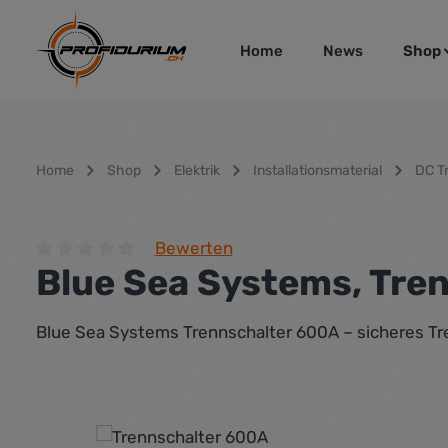
um Hauptinhalt springen
Zur Hauptnavigation springen
Home
News
Shop
Home
Shop
Elektrik
Installationsmaterial
DC T
Bewerten
Blue Sea Systems, Tren
Durchschnittliche Bewertung von 0 von 5 Sternen
Blue Sea Systems Trennschalter 600A – sicheres Tr
Bildergalerie überspringen