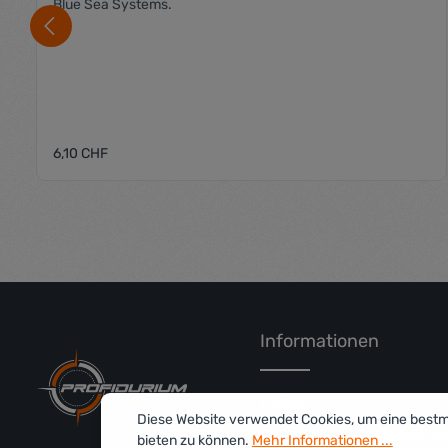
Blue Sea Systems.
Regulärer Preis:
6,10 CHF
Produkt Anzahl: Gib den gewü
Informationen
Kontakt
Diese Website verwendet Cookies, um eine best
Allgemeine Geschäftsbeding
bieten zu können.
Mehr Informationen ...