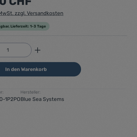
50 CHF
. MwSt. zzgl. Versandkosten
gbar, Lieferzeit: 1-3 Tage
Anzahl: Gib den gewünschten Wert ein od
In den Warenkorb
r:
Hersteller:
0-1P2PO
Blue Sea Systems