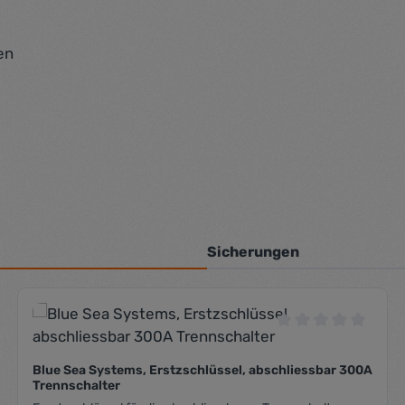
en
Sicherungen
che Bewertung von 0 von 5 Sternen
Durchschnittliche
Blue Sea Systems, Erstzschlüssel, abschliessbar 300A
Trennschalter