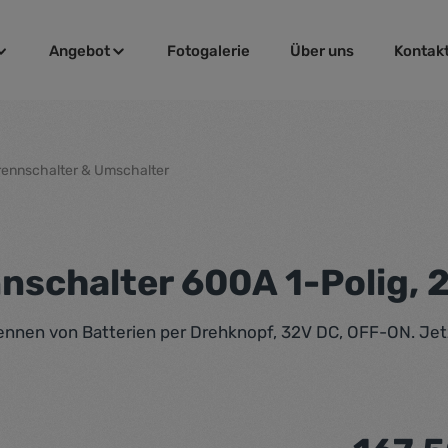
Angebot
Fotogalerie
Über uns
Kontak
rennschalter & Umschalter
nschalter 600A 1-Polig, 
ennen von Batterien per Drehknopf, 32V DC, OFF-ON. Jetz
Regulärer Pr