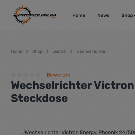
um Hauptinhalt springen
Zur Hauptnavigation springen
Home
News
Shop
Home
Shop
Elektrik
Wechselrichter
Bewerten
Wechselrichter Victron
Durchschnittliche Bewertung von 0 von 5 Sternen
Steckdose
Bildergalerie überspringen