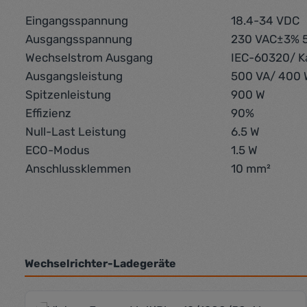
Eingangsspannung
18.4-34 VDC
Ausgangsspannung
230 VAC±3% 5
Wechselstrom Ausgang
IEC-60320/ K
Ausgangsleistung
500 VA/ 400 
Spitzenleistung
900 W
Effizienz
90%
Null-Last Leistung
6.5 W
ECO-Modus
1.5 W
Anschlussklemmen
10 mm²
Wechselrichter-Ladegeräte
Produktgalerie überspringen