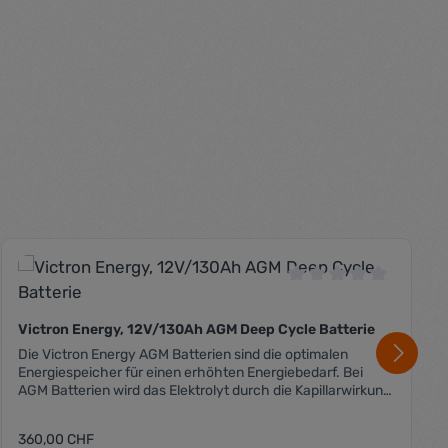
 Bewertung von 0 von 5 Sternen
Durchschnittliche B
Victron Energy, 12V/130Ah AGM Deep Cycle Batterie
Die Victron Energy AGM Batterien sind die optimalen
Energiespeicher für einen erhöhten Energiebedarf. Bei
AGM Batterien wird das Elektrolyt durch die Kapillarwirkung
in einem Vlies aus feinen Glasfasern absorbiert. AGM
Batterien sind auf lange Lebensdauer bei vermehrter
Regulärer Preis:
360,00 CHF
erhöhter Stromentnahme ausgelegt. Sie vertragen höhere