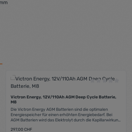
 mm
che Bewertung von 0 von 5 Sternen
Durchschnittliche
Victron Energy, 12V/110Ah AGM Deep Cycle Batterie,
M8
Die Victron Energy AGM Batterien sind die optimalen
Energiespeicher für einen erhöhten Energiebedarf. Bei
AGM Batterien wird das Elektrolyt durch die Kapillarwirkung
in einem Vlies aus feinen Glasfasern absorbiert. AGM
Regulärer Preis:
297,00 CHF
Batterien sind auf lange Lebensdauer bei vermehrter