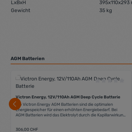
LxBxH
395x110x293
Gewicht
35 kg
AGM Batterien
Produktgalerie überspringen
Durchschnittli
Victron Energy, 12V/110Ah AGM Deep Cycle Batterie
Die Victron Energy AGM Batterien sind die optimalen
Energiespeicher für einen erhöhten Energiebedarf. Bei
AGM Batterien wird das Elektrolyt durch die Kapillarwirkung
in einem Vlies aus feinen Glasfasern absorbiert. AGM
Batterien sind auf lange Lebensdauer bei vermehrter
Regulärer Preis:
306,00 CHF
erhöhter Stromentnahme ausgelegt. Sie vertragen höhere