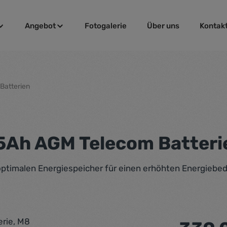
Angebot
Fotogalerie
Über uns
Kontak
Batterien
15Ah AGM Telecom Batteri
optimalen Energiespeicher für einen erhöhten Energiebed
Regulärer Pr