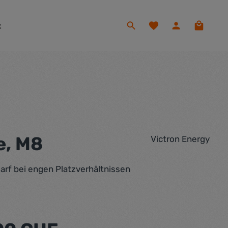
Du hast 0 Produkte auf
Warenko
t
e, M8
Victron Energy
arf bei engen Platzverhältnissen
eis: