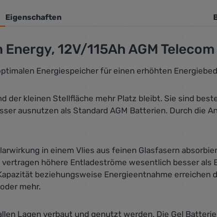
Eigenschaften
 Energy, 12V/115Ah AGM Telecom 
optimalen Energiespeicher für einen erhöhten Energiebed
d der kleinen Stellfläche mehr Platz bleibt. Sie sind best
ser ausnutzen als Standard AGM Batterien. Durch die An
llarwirkung in einem Vlies aus feinen Glasfasern absorbi
ertragen höhere Entladeströme wesentlich besser als Bl
 Kapazität beziehungsweise Energieentnahme erreichen d
 oder mehr.
allen Lagen verbaut und genutzt werden. Die Gel Batterie