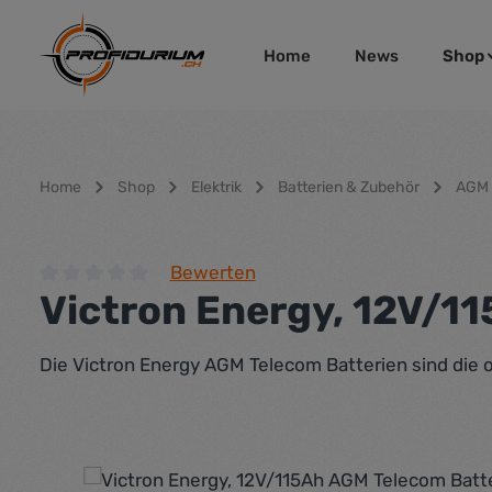
um Hauptinhalt springen
Zur Hauptnavigation springen
Home
News
Shop
Home
Shop
Elektrik
Batterien & Zubehör
AGM 
Bewerten
Victron Energy, 12V/1
Durchschnittliche Bewertung von 0 von 5 Sternen
Die Victron Energy AGM Telecom Batterien sind die 
Bildergalerie überspringen