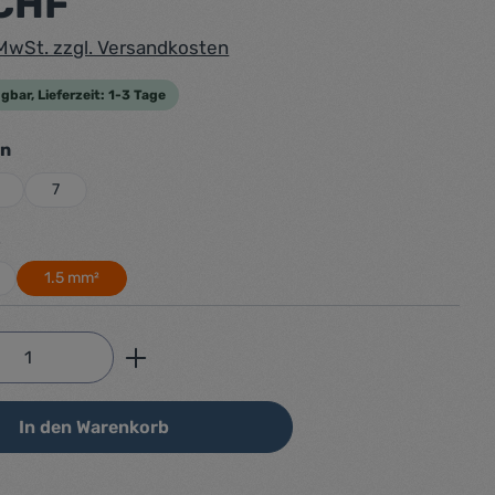
 CHF
. MwSt. zzgl. Versandkosten
gbar, Lieferzeit: 1-3 Tage
auswählen
rn
7
auswählen
t
1.5 mm²
Anzahl: Gib den gewünschten Wert ein od
In den Warenkorb