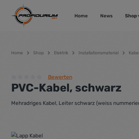
um Hauptinhalt springen
Zur Hauptnavigation springen
Home
News
Shop
Home
Shop
Elektrik
Installationsmaterial
Kabel
Bewerten
PVC-Kabel, schwarz
Durchschnittliche Bewertung von 0 von 5 Sternen
Mehradriges Kabel, Leiter schwarz (weiss nummer
Bildergalerie überspringen