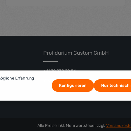
nschten Wert ein oder benutze die Schal
Produkt Anzahl: Gib den gewüns
Profidurium Custom GmbH
+41 79 838 20 84
mögliche Erfahrung
ungen
info@profidurium.ch
Konfigurieren
Nur technisch
Alle Preise inkl. Mehrwertsteuer zzgl.
Versandkost