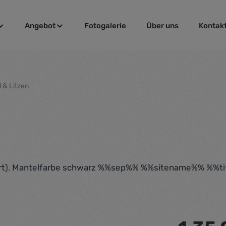
Angebot
Fotogalerie
Über uns
Kontak
 & Litzen
iert). Mantelfarbe schwarz %%sep%% %%sitename%% %%t
Regulärer Pr