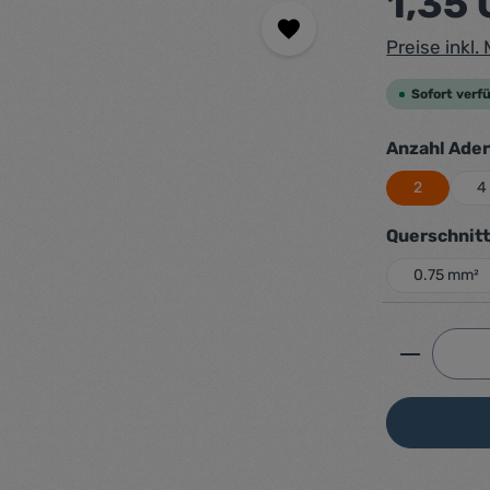
1,35
Preise inkl
Sofort verfü
Anzahl Ade
2
4
Querschnit
0.75 mm²
Produkt 