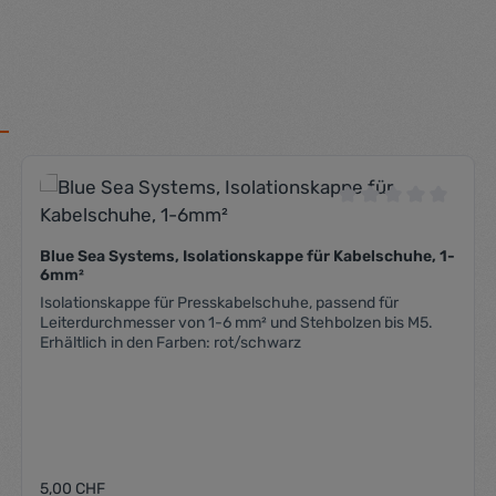
che Bewertung von 0 von 5 Sternen
Durchschnittliche
Blue Sea Systems, Isolationskappe für Kabelschuhe, 1-
6mm²
Isolationskappe für Presskabelschuhe, passend für
Leiterdurchmesser von 1-6 mm² und Stehbolzen bis M5.
Erhältlich in den Farben: rot/schwarz
Regulärer Preis:
5,00 CHF