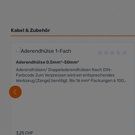
Kabel & Zubehör
Produktgalerie überspringen
Durchschnittli
Aderendhülse 0.5mm²-50mm²
Aderendhülsen/ Doppeladerendhülsen Nach DIN-
Farbcode Zum Verpressen wird ein entsprechendes
Werkzeug (Zange) benötigt. Bis 16 mm² Packungen à 100
Stk. Ab 25 mm² Packungen à 50 Stk.
Regulärer Preis:
3,25 CHF