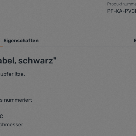
Produktnumme
PF-KA-PVCK
Eigenschaften
bel, schwarz"
upferlitze.
ss nummeriert
°C
rchmesser