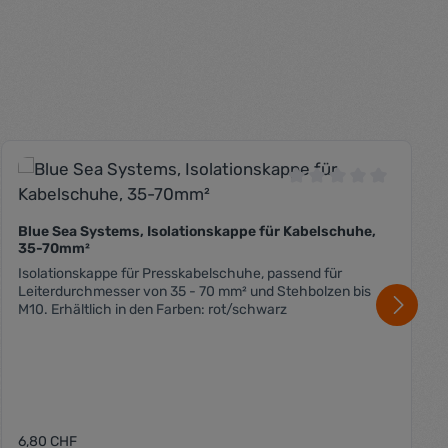
 Bewertung von 0 von 5 Sternen
Durchschnittliche B
Blue Sea Systems, Isolationskappe für Kabelschuhe,
35-70mm²
Isolationskappe für Presskabelschuhe, passend für
Leiterdurchmesser von 35 - 70 mm² und Stehbolzen bis
M10. Erhältlich in den Farben: rot/schwarz
Regulärer Preis:
6,80 CHF