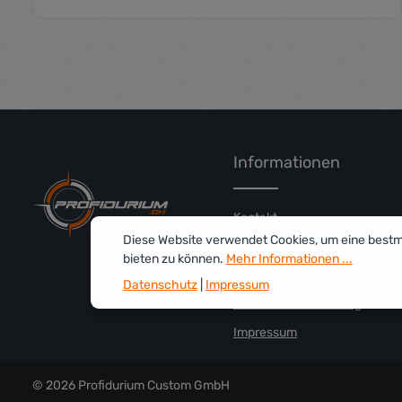
Produkt Anzahl: Gib den gewü
Informationen
Kontakt
Diese Website verwendet Cookies, um eine best
Allgemeine Geschäftsbeding
bieten zu können.
Mehr Informationen ...
Liefer- und Versandkosten
Datenschutz
|
Impressum
Datenschutzerklärung
Impressum
© 2026 Profidurium Custom GmbH