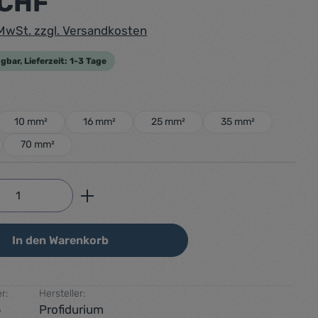
 CHF
. MwSt. zzgl. Versandkosten
gbar, Lieferzeit: 1-3 Tage
auswählen
t
10 mm²
16 mm²
25 mm²
35 mm²
70 mm²
Anzahl: Gib den gewünschten Wert ein od
In den Warenkorb
r:
Hersteller:
6
Profidurium