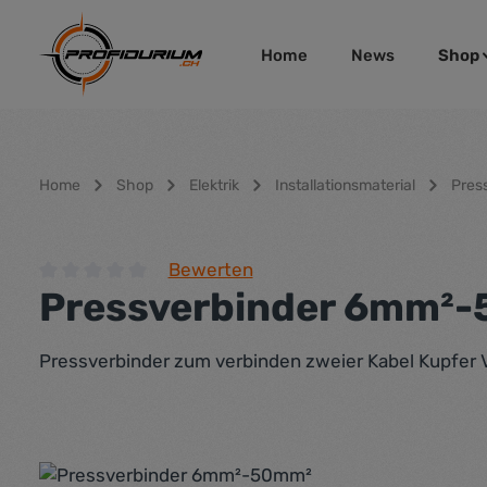
um Hauptinhalt springen
Zur Hauptnavigation springen
Home
News
Shop
Home
Shop
Elektrik
Installationsmaterial
Pres
Bewerten
Pressverbinder 6mm²
Durchschnittliche Bewertung von 0 von 5 Sternen
Pressverbinder zum verbinden zweier Kabel Kupfer 
Bildergalerie überspringen