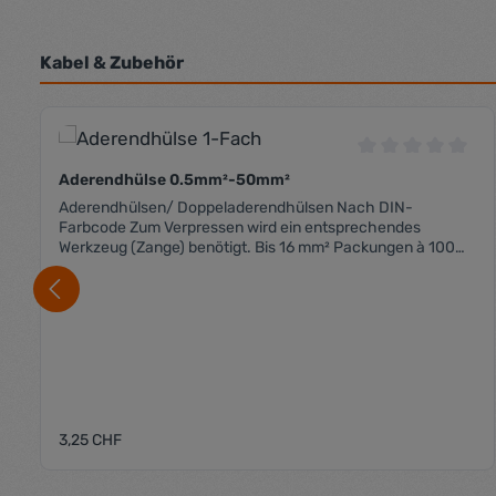
Kabel & Zubehör
Produktgalerie überspringen
Durchschnittli
Aderendhülse 0.5mm²-50mm²
Aderendhülsen/ Doppeladerendhülsen Nach DIN-
Farbcode Zum Verpressen wird ein entsprechendes
Werkzeug (Zange) benötigt. Bis 16 mm² Packungen à 100
Stk. Ab 25 mm² Packungen à 50 Stk.
Regulärer Preis:
3,25 CHF