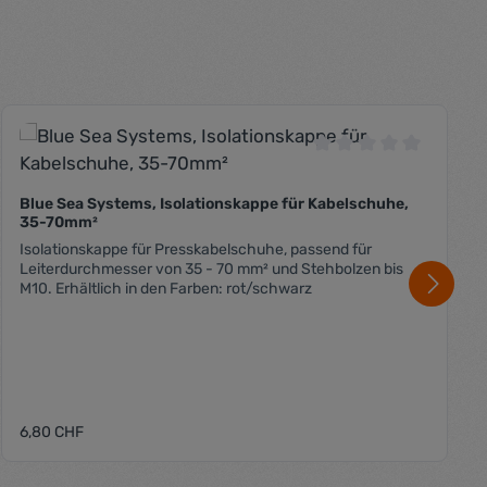
 Bewertung von 0 von 5 Sternen
Durchschnittliche B
Blue Sea Systems, Isolationskappe für Kabelschuhe,
35-70mm²
Isolationskappe für Presskabelschuhe, passend für
Leiterdurchmesser von 35 - 70 mm² und Stehbolzen bis
M10. Erhältlich in den Farben: rot/schwarz
Regulärer Preis:
6,80 CHF