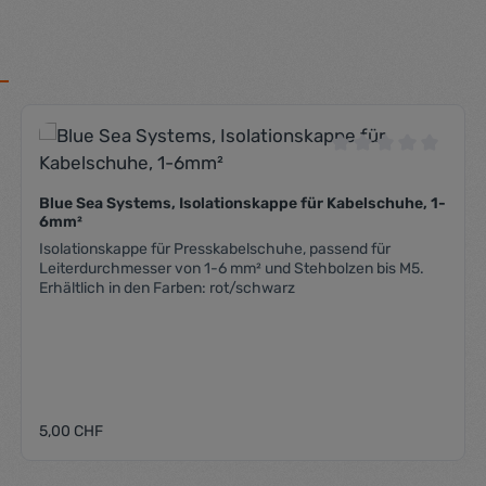
che Bewertung von 0 von 5 Sternen
Durchschnittliche
Blue Sea Systems, Isolationskappe für Kabelschuhe, 1-
6mm²
Isolationskappe für Presskabelschuhe, passend für
Leiterdurchmesser von 1-6 mm² und Stehbolzen bis M5.
Erhältlich in den Farben: rot/schwarz
Regulärer Preis:
5,00 CHF